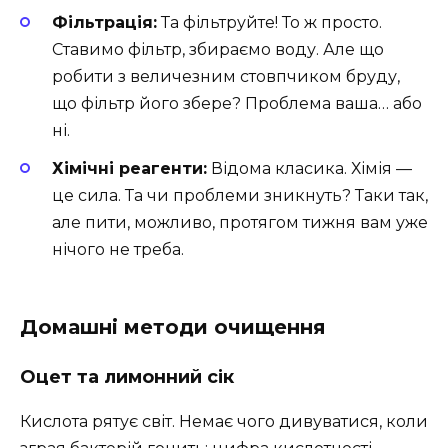
Фільтрація:
Та фільтруйте! То ж просто.
Ставимо фільтр, збираємо воду. Але що
робити з величезним стовпчиком бруду,
що фільтр його збере? Проблема ваша… або
ні.
Хімічні реагенти:
Відома класика. Хімія —
це сила. Та чи проблеми зникнуть? Таки так,
але пити, можливо, протягом тижня вам уже
нічого не треба.
Домашні методи очищення
Оцет та лимонний сік
Кислота рятує світ. Немає чого дивуватися, коли