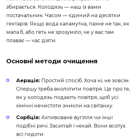
збирається. Колодязь — наш із вами
постачальник. Часом — єдиний на десятки
гектарів. Якщо вода каламутна, пахне не так, як
мала б, або геть не зрозуміло, че у вас там
плаває — час діяти.
Основні методи очищення
Аерація:
Простий спосіб. Хоча ні, не зовсім.
Спершу треба вколотити повітря. Це про те,
як у колодязь подають повітря, щоб усі
хімічні нечистоти зникли на світанку.
Сорбція:
Активоване вугілля чи інші
подібні речі. Засипай і чекай. Вони всотує
всі гидоти.