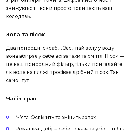
зграя бактерій гонить: цифра кислотності
знижується, і вони просто покидають ваш
колодязь.
Зола та пісок
Два природні скраби. Засипай золу у воду,
вона вбирає у себе всі запахи та сміття. Пісок —
це ваш природний фільтр, тільки пригадайте,
як вода на пляжі просіває дрібний пісок. Так
само і тут.
Чаї із трав
М’ята: Освіжить та змінить запах.
Ромашка: Добре себе показала у боротьбі з