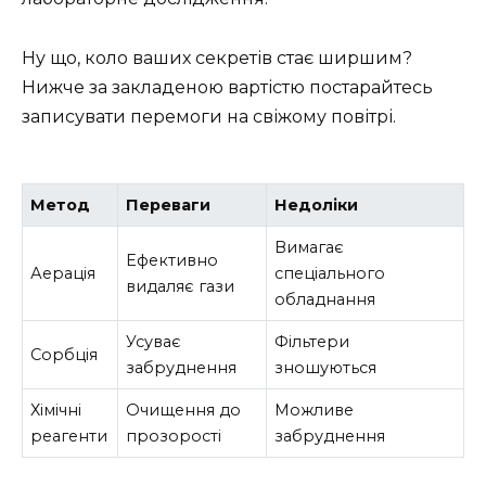
Ну що, коло ваших секретів стає ширшим?
Нижче за закладеною вартістю постарайтесь
записувати перемоги на свіжому повітрі.
Метод
Переваги
Недоліки
Вимагає
Ефективно
Аерація
спеціального
видаляє гази
обладнання
Усуває
Фільтери
Сорбція
забруднення
зношуються
Хімічні
Очищення до
Можливе
реагенти
прозорості
забруднення