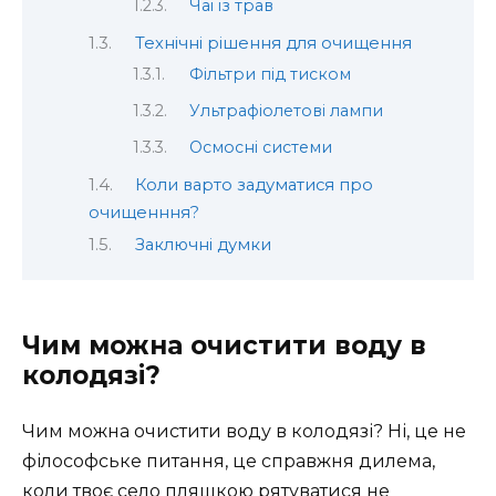
Чаї із трав
Технічні рішення для очищення
Фільтри під тиском
Ультрафіолетові лампи
Осмосні системи
Коли варто задуматися про
очищенння?
Заключні думки
Чим можна очистити воду в
колодязі?
Чим можна очистити воду в колодязі? Ні, це не
філософське питання, це справжня дилема,
коли твоє село пляшкою рятуватися не