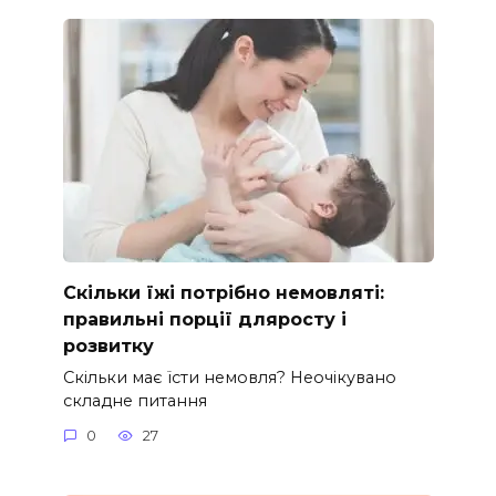
Скільки їжі потрібно немовляті:
правильні порції дляросту і
розвитку
Скільки має їсти немовля? Неочікувано
складне питання
0
27