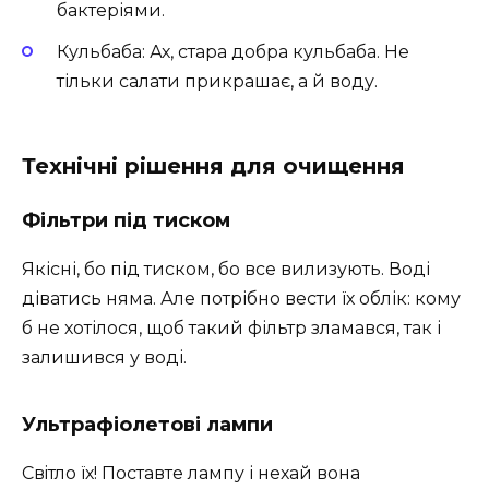
бактеріями.
Кульбаба: Ах, стара добра кульбаба. Не
тільки салати прикрашає, а й воду.
Технічні рішення для очищення
Фільтри під тиском
Якісні, бо під тиском, бо все вилизують. Воді
діватись няма. Але потрібно вести їх облік: кому
б не хотілося, щоб такий фільтр зламався, так і
залишився у воді.
Ультрафіолетові лампи
Свiтло їх! Поставте лампу і нехай вона