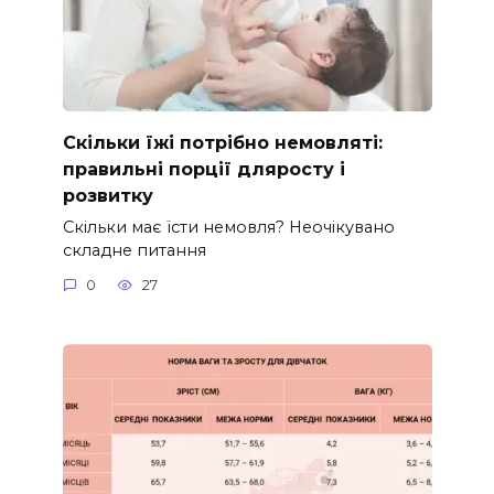
Скільки їжі потрібно немовляті:
правильні порції дляросту і
розвитку
Скільки має їсти немовля? Неочікувано
складне питання
0
27