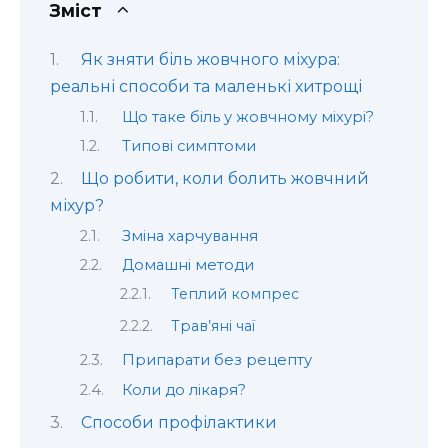
Зміст
Як зняти біль жовчного міхура:
реальні способи та маленькі хитрощі
Що таке біль у жовчному міхурі?
Типові симптоми
Що робити, коли болить жовчний
міхур?
Зміна харчування
Домашні методи
Теплий компрес
Трав’яні чаї
Припарати без рецепту
Коли до лікаря?
Способи профілактики