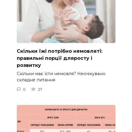
Скільки їжі потрібно немовляті:
правильні порції дляросту і
розвитку
Скільки має їсти немовля? Неочікувано
складне питання
0
27