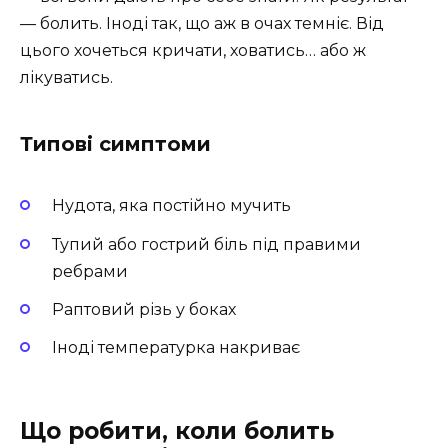
— болить. Іноді так, що аж в очах темніє. Від
цього хочеться кричати, ховатись… або ж
лікуватись.
Типові симптоми
Нудота, яка постійно мучить
Тупий або гострий біль під правими
ребрами
Раптовий різь у боках
Іноді температурка накриває
Що робити, коли болить