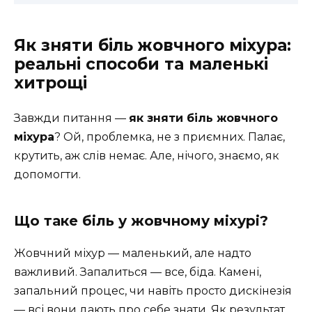
Як зняти біль жовчного міхура:
реальні способи та маленькі
хитрощі
Завжди питання —
як зняти біль жовчного
міхура
? Ой, проблемка, не з приємних. Палає,
крутить, аж слів немає. Але, нічого, знаємо, як
допомогти.
Що таке біль у жовчному міхурі?
Жовчний міхур — маленький, але надто
важливий. Запалиться — все, біда. Камені,
запальний процес, чи навіть просто дискінезія
— всі вони дають про себе знати. Як результат