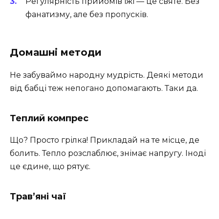
Регулярність прийомів їжі — це святе. Без
фанатизму, але без пропусків.
Домашні методи
Не забуваймо народну мудрість. Деякі методи
від бабці теж непогано допомагають. Таки да.
Теплий компрес
Що? Просто грілка! Прикладай на те місце, де
болить. Тепло розслаблює, знімає напругу. Іноді
це єдине, що рятує.
Трав’яні чаї