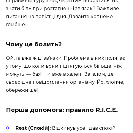
справжній гуру знає, як із цим впоратись. Як
зняти біль при розтягненні зв’язок? Важливе
питання на повістці дня. Давайте копнемо
глибше.
Чому це болить?
Ой, та вже ж ці зв’язки! Проблема в них полягає
у тому, що коли вони підтягуються більше, ніж
можуть, — бах! І ти вже в халепі. Загалом, це
своєрідне повідомлення організму: Йо, хлопче,
обережніше!
Перша допомога: правило R.I.C.E.
Rest (Спокій):
Відкинув усе і дав спокій