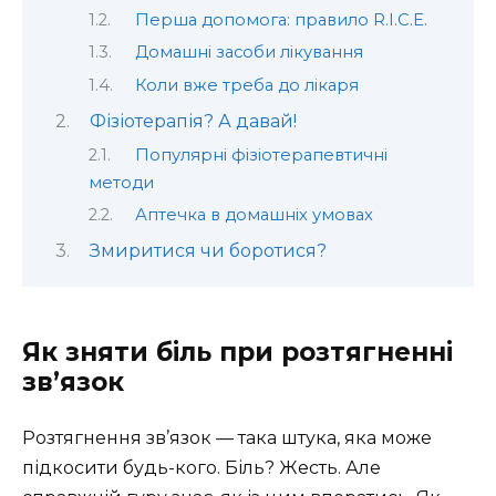
Перша допомога: правило R.I.C.E.
Домашні засоби лікування
Коли вже треба до лікаря
Фізіотерапія? А давай!
Популярні фізіотерапевтичні
методи
Аптечка в домашніх умовах
Змиритися чи боротися?
Як зняти біль при розтягненні
зв’язок
Розтягнення зв’язок — така штука, яка може
підкосити будь-кого. Біль? Жесть. Але