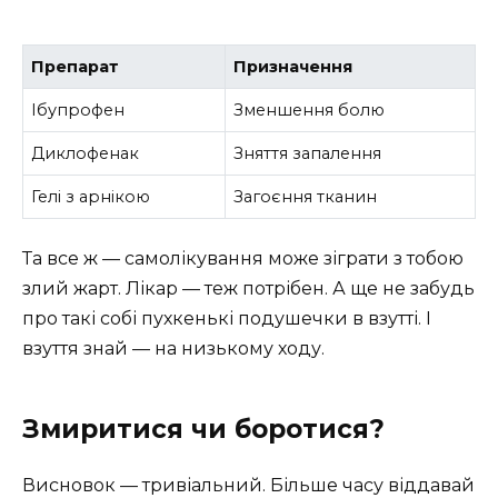
Препарат
Призначення
Ібупрофен
Зменшення болю
Диклофенак
Зняття запалення
Гелі з арнікою
Загоєння тканин
Та все ж — самолікування може зіграти з тобою
злий жарт. Лікар — теж потрібен. А ще не забудь
про такі собі пухкенькі подушечки в взутті. І
взуття знай — на низькому ходу.
Змиритися чи боротися?
Висновок — тривіальний. Більше часу віддавай