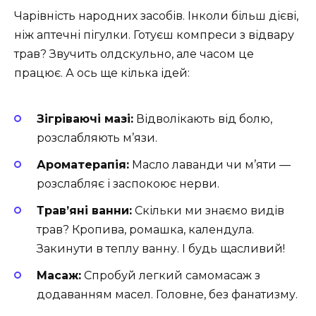
Чарівність народних засобів. Інколи більш дієві,
ніж аптечні пігулки. Готуєш компреси з відвару
трав? Звучить олдскульно, але часом це
працює. А ось ще кілька ідей:
Зігріваючі мазі:
Відволікають від болю,
розслабляють м’язи.
Ароматерапія:
Масло лаванди чи м’яти —
розслабляє і заспокоює нерви.
Трав’яні ванни:
Скільки ми знаємо видів
трав? Кропива, ромашка, календула.
Закинути в теплу ванну. І будь щасливий!
Масаж:
Спробуй легкий самомасаж з
додаванням масел. Головне, без фанатизму.