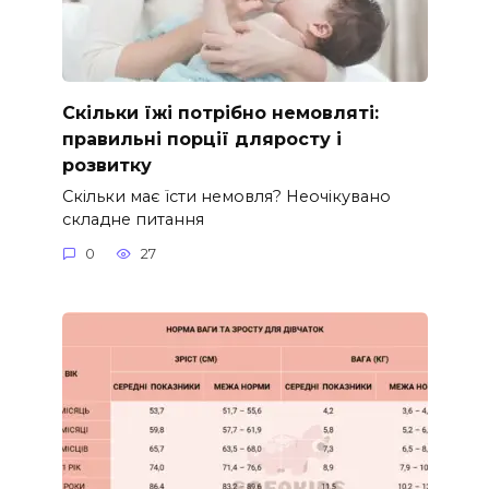
Скільки їжі потрібно немовляті:
правильні порції дляросту і
розвитку
Скільки має їсти немовля? Неочікувано
складне питання
0
27