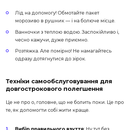
Лід на допомогу! Обмотайте пакет
морозиво в рушник — і на болюче місце.
Ванночки з теплою водою. Заспокійливо і,
чесно кажучи, дуже приємно.
Розтяжка. Але помірно! Не намагайтесь
одразу дотягнутися до зірок.
Техніки самообслуговування для
довгострокового полегшення
Це не про о, головне, що не болить поки. Це про
те, як допомогти собі жити краще.
Вибір правильного взуття
: Ну тут без