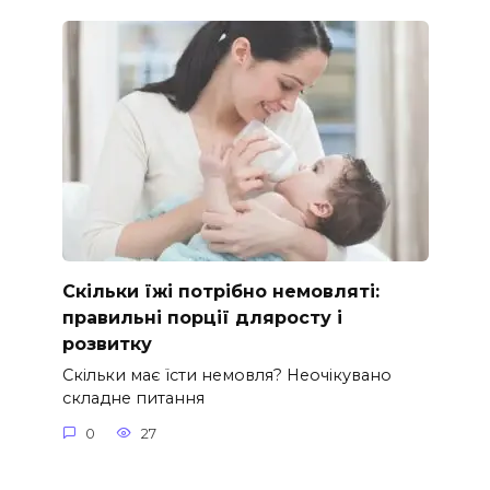
Скільки їжі потрібно немовляті:
правильні порції дляросту і
розвитку
Скільки має їсти немовля? Неочікувано
складне питання
0
27