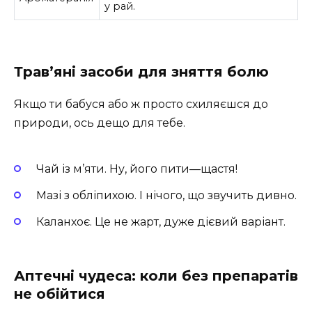
у рай.
Трав’яні засоби для зняття болю
Якщо ти бабуся або ж просто схиляєшся до
природи, ось дещо для тебе.
Чай із м’яти. Ну, його пити—щастя!
Мазі з обліпихою. І нічого, що звучить дивно.
Каланхоє. Це не жарт, дуже дієвий варіант.
Аптечні чудеса: коли без препаратів
не обійтися