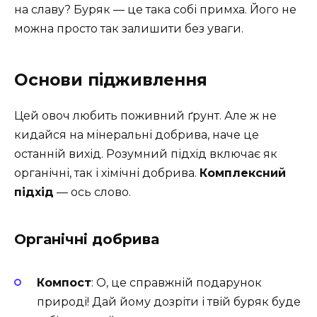
на славу? Буряк — це така собі примха. Його не
можна просто так залишити без уваги.
Основи підживлення
Цей овоч любить поживний ґрунт. Але ж не
кидайся на мінеральні добрива, наче це
останній вихід. Розумний підхід включає як
органічні, так і хімічні добрива.
Комплексний
підхід
— ось слово.
Органічні добрива
Компост
: О, це справжній подарунок
природі! Дай йому дозріти і твій буряк буде