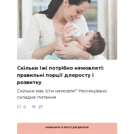
Скільки їжі потрібно немовляті:
правильні порції дляросту і
розвитку
Скільки має їсти немовля? Неочікувано
складне питання
0
27