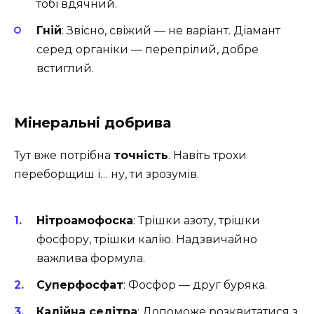
тобі вдячний.
Гній
: Звісно, свіжий — не варіант. Діамант
серед органіки — перепрілий, добре
встиглий.
Мінеральні добрива
Тут вже потрібна
точність
. Навіть трохи
переборщиш і… ну, ти зрозумів.
Нітроамофоска
: Трішки азоту, трішки
фосфору, трішки калію. Надзвичайно
важлива формула.
Суперфосфат
: Фосфор — друг буряка.
Калійна селітра
: Допоможе розквитатися з