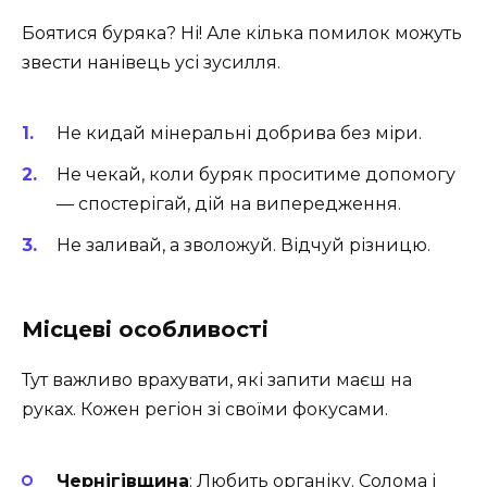
Боятися буряка? Ні! Але кілька помилок можуть
звести нанівець усі зусилля.
Не кидай мінеральні добрива без міри.
Не чекай, коли буряк проситиме допомогу
— спостерігай, дій на випередження.
Не заливай, а зволожуй. Відчуй різницю.
Місцеві особливості
Тут важливо врахувати, які запити маєш на
руках. Кожен регіон зі своїми фокусами.
Чернігівщина
: Любить органіку. Солома і