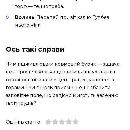
торф — те, що треба.
Волинь
: Передай привіт калію. Тут без
нього ніяк.
Ось такі справи
Чим підживлювати кормовий буряк — задача
не з простих. Але, якщо стати на шлях знань і
готовності вникати у цей процес, успіх не за
горами. І чи є щось приємніше, ніж бачити
заповітне поле, що радісно миготить зеленню
твоїх трудів?
Оцініть статтю