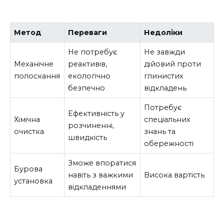
Метод
Переваги
Недоліки
Не потребує
Не завжди
Механічне
реактивів,
дійовий проти
полоскання
екологічно
глинистих
безпечно
відкладень
Потребує
Ефективність у
Хімічна
спеціальних
розчиненні,
очистка
знань та
швидкість
обережності
Зможе впоратися
Бурова
навіть з важкими
Висока вартість
установка
відкладеннями