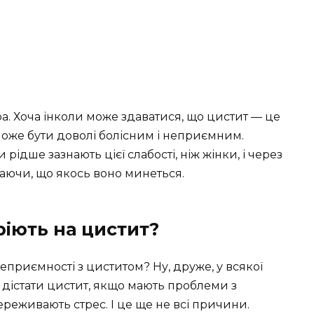
а. Хоча інколи може здаватися, що цистит — це
може бути доволі болісним і неприємним.
рідше зазнають цієї слабості, ніж жінки, і через
жаючи, що якось воно минеться.
ріють на цистит?
еприємності з циститом? Ну, друже, у всякої
 дістати цистит, якщо мають проблеми з
реживають стрес. І це ще не всі причини.