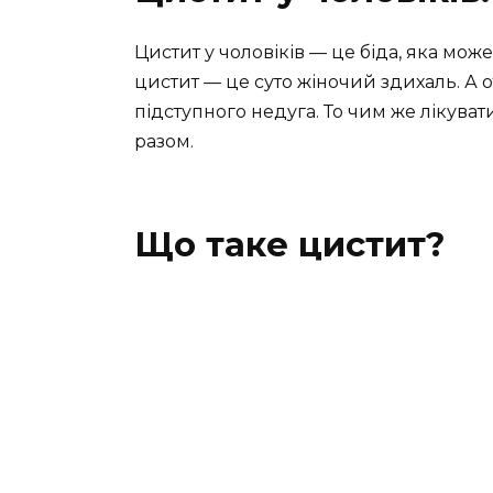
Цистит у чоловіків — це біда, яка може
цистит — це суто жіночий здихаль. А от
підступного недуга. То чим же лікуват
разом.
Що таке цистит?