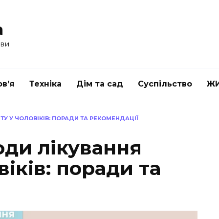
a
ави
в’я
Техніка
Дім та сад
Суспільство
Ж
У У ЧОЛОВІКІВ: ПОРАДИ ТА РЕКОМЕНДАЦІЇ
оди лікування
віків: поради та