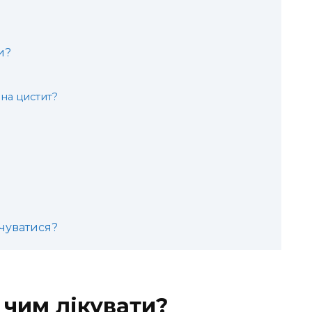
и?
на цистит?
очуватися?
: чим лікувати?