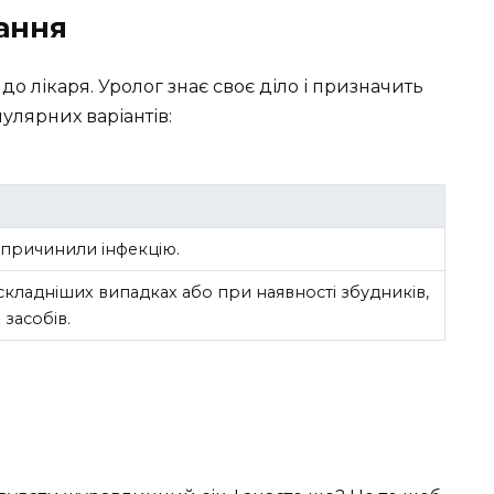
ання
до лікаря. Уролог знає своє діло і призначить
улярних варіантів:
 спричинили інфекцію.
складніших випадках або при наявності збудників,
 засобів.