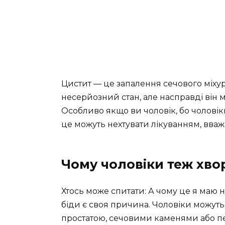
Цистит — це запалення сечового міхур
несерйозний стан, але насправді він 
Особливо якщо ви чоловік, бо чоловіки 
це можуть нехтувати лікуванням, вва
Чому чоловіки теж хво
Хтось може спитати: А чому це я маю н
біди є своя причина. Чоловіки можуть
простатою, сечовими каменями або пе