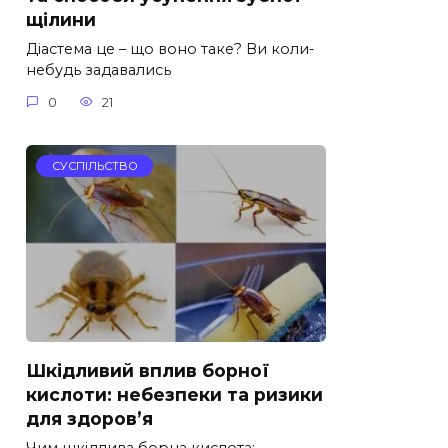
щілини
Діастема це – що воно таке? Ви коли-
небудь задавались
0
21
СУСПІЛЬСТВО
Шкідливий вплив борної
кислоти: небезпеки та ризики
для здоров’я
Чим шкідлива борна кислота: