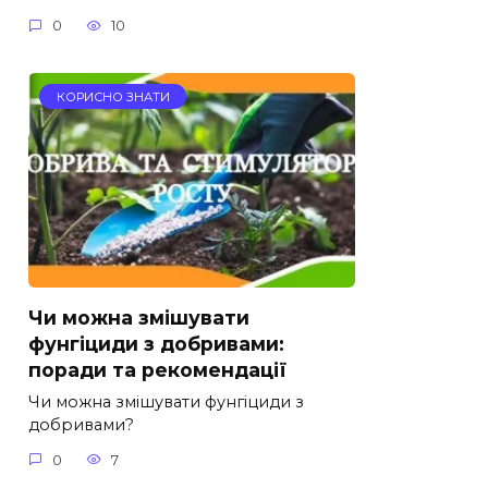
0
10
КОРИСНО ЗНАТИ
Чи можна змішувати
фунгіциди з добривами:
поради та рекомендації
Чи можна змішувати фунгіциди з
добривами?
0
7