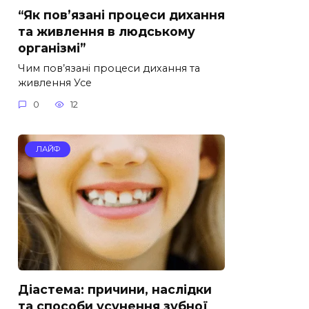
“Як пов’язані процеси дихання
та живлення в людському
організмі”
Чим пов’язані процеси дихання та
живлення Усе
0
12
ЛАЙФ
Діастема: причини, наслідки
та способи усунення зубної