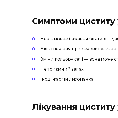
Симптоми циститу 
Невгамовне бажання бігати до туале
Біль і печіння при сечовипусканні
Зміни кольору сечі — вона може ст
Неприємний запах.
Іноді жар чи лихоманка.
Лікування циститу 