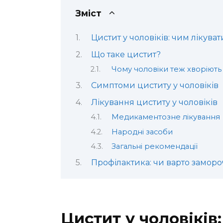
Зміст
Цистит у чоловіків: чим лікуват
Що таке цистит?
Чому чоловіки теж хворіють 
Симптоми циститу у чоловіків
Лікування циститу у чоловіків
Медикаментозне лікування
Народні засоби
Загальні рекомендації
Профілактика: чи варто замор
Цистит у чоловіків