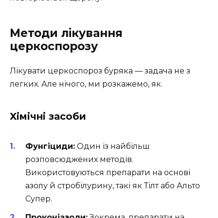
Методи лікування
церкоспорозу
Лікувати церкоспороз буряка — задача не з
легких. Але нічого, ми розкажемо, як.
Хімічні засоби
Фунгіциди:
Один із найбільш
розповсюджених методів.
Використовуються препарати на основі
азолу й стробілурину, такі як Тілт або Альто
Супер.
Проконіазоли:
Зокрема, препарати на