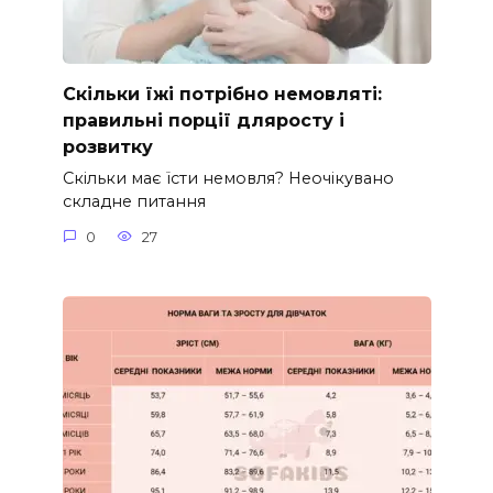
Скільки їжі потрібно немовляті:
правильні порції дляросту і
розвитку
Скільки має їсти немовля? Неочікувано
складне питання
0
27