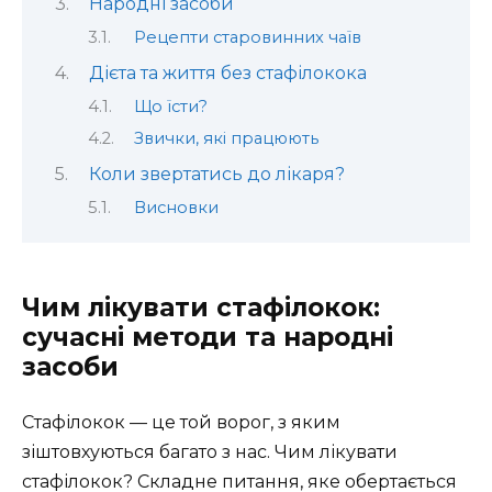
Народні засоби
Рецепти старовинних чаїв
Дієта та життя без стафілокока
Що їсти?
Звички, які працюють
Коли звертатись до лікаря?
Висновки
Чим лікувати стафілокок:
сучасні методи та народні
засоби
Стафілокок — це той ворог, з яким
зіштовхуються багато з нас. Чим лікувати
стафілокок? Складне питання, яке обертається