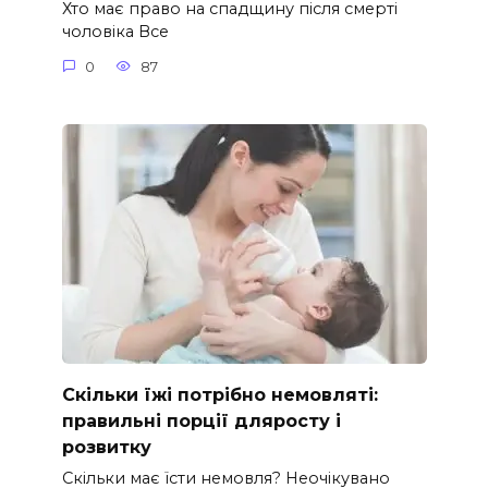
Хто має право на спадщину після смерті
чоловіка Все
0
87
Скільки їжі потрібно немовляті:
правильні порції дляросту і
розвитку
Скільки має їсти немовля? Неочікувано