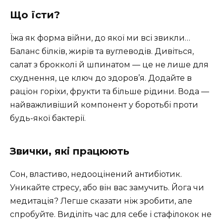
Що їсти?
Їжа як форма війни, до якої ми всі звикли…
Баланс білків, жирів та вуглеводів. Дивіться,
салат з брокколі й шпинатом — це не лише для
схуднення, це ключ до здоров’я. Додайте в
раціон горіхи, фрукти та більше рідини. Вода —
найважливіший компонент у боротьбі проти
будь-якої бактерії.
Звички, які працюють
Сон, властиво, недооцінений антибіотик.
Уникайте стресу, або він вас замучить. Йога чи
медитація? Легше сказати ніж зробити, але
спробуйте. Виділіть час для себе і стафілокок не