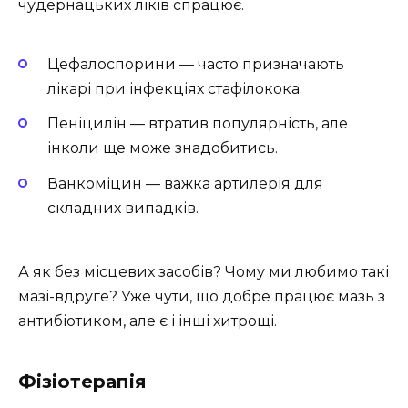
чудернацьких ліків спрацює.
Цефалоспорини — часто призначають
лікарі при інфекціях стафілокока.
Пеніцилін — втратив популярність, але
інколи ще може знадобитись.
Ванкоміцин — важка артилерія для
складних випадків.
А як без місцевих засобів? Чому ми любимо такі
мазі-вдруге? Уже чути, що добре працює мазь з
антибіотиком, але є і інші хитрощі.
Фізіотерапія