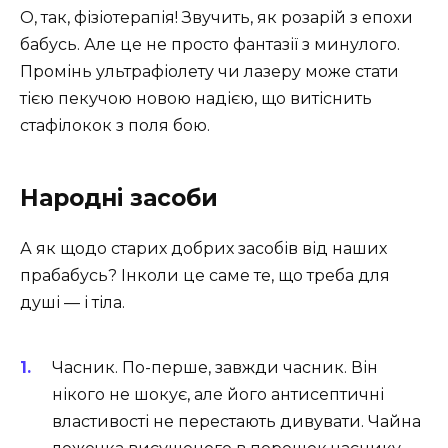
О, так, фізіотерапія! Звучить, як розарій з епохи
бабусь. Але це не просто фантазії з минулого.
Промінь ультрафіолету чи лазеру може стати
тією пекучою новою надією, що витіснить
стафілокок з поля бою.
Народні засоби
А як щодо старих добрих засобів від наших
прабабусь? Інколи це саме те, що треба для
душі — і тіла.
Часник. По-перше, завжди часник. Він
нікого не шокує, але його антисептичні
властивості не перестають дивувати. Чайна