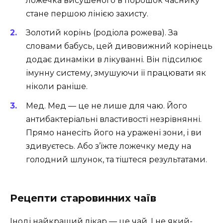
ложечка висушеного в порошок часнику
стане першою лінією захисту.
Золотий корінь (родіола рожева). За
словами бабусь, цей дивовижний корінець
додає динаміки в лікуванні. Він підсилює
імунну систему, змушуючи її працювати як
ніколи раніше.
Мед. Мед — це не лише для чаю. Його
антибактеріальні властивості незрівнянні.
Прямо нанесіть його на уражені зони, і ви
здивуєтесь. Або з’їжте ложечку меду на
голодний шлунок, та тіштеся результатами.
Рецепти старовинних чаїв
Іноді найкращий лікар — це чай. І не який-