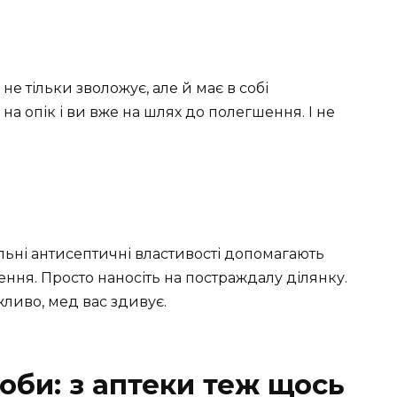
не тільки зволожує, але й має в собі
а опік і ви вже на шлях до полегшення. І не
альні антисептичні властивості допомагають
ння. Просто наносіть на постраждалу ділянку.
жливо, мед вас здивує.
оби: з аптеки теж щось