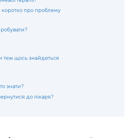
невої терапії?
ї: коротко про проблему
пробувати?
и теж щось знайдеться
то знати?
звернутися до лікаря?