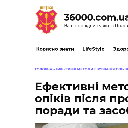
Перейти
до
36000.com.u
вмісту
Ваш провідник у житті Полт
Корисно знати
LifeStyle
Здоро
ГОЛОВНА
»
ЕФЕКТИВНІ МЕТОДИ ЛІКУВАННЯ ОПІКІВ
Ефективні мет
опіків після пр
поради та засо