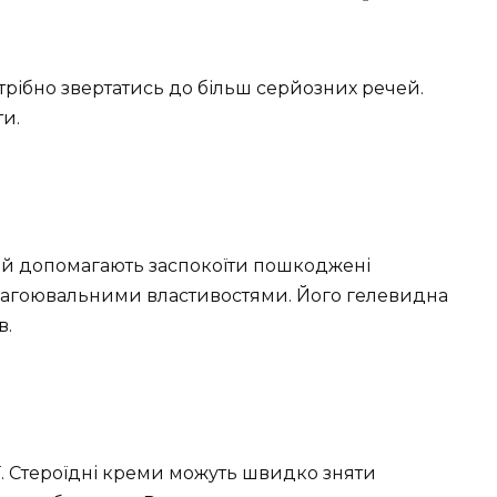
потрібно звертатись до більш серйозних речей.
и.
а й допомагають заспокоїти пошкоджені
 загоювальними властивостями. Його гелевидна
в.
ї. Стероїдні креми можуть швидко зняти