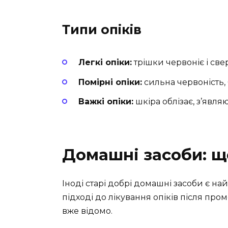
Типи опіків
Легкі опіки:
трішки червоніє і све
Помірні опіки:
сильна червоність, 
Важкі опіки:
шкіра облізає, з’явля
Домашні засоби: 
Іноді старі добрі домашні засоби є н
підході до лікування опіків після про
вже відомо.