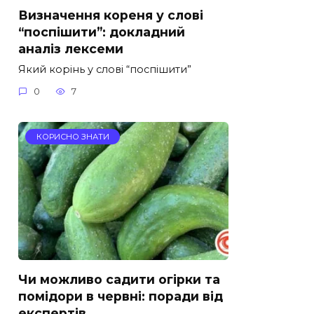
Визначення кореня у слові
“поспішити”: докладний
аналіз лексеми
Який корінь у слові “поспішити”
0
7
КОРИСНО ЗНАТИ
Чи можливо садити огірки та
помідори в червні: поради від
експертів