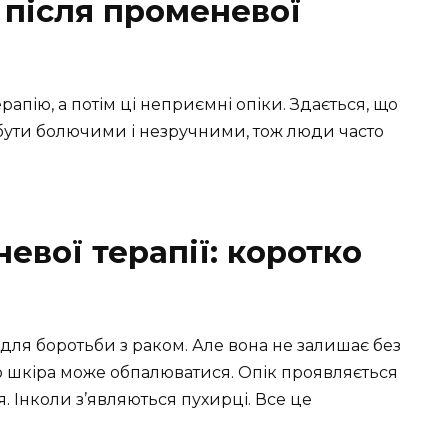
 після променевої
апію, а потім ці неприємні опіки. Здається, що
 бути болючими і незручними, тож люди часто
евої терапії: коротко
для боротьби з раком. Але вона не залишає без
ого шкіра може обпалюватися. Опік проявляється
я. Інколи з’являються пухирці. Все це