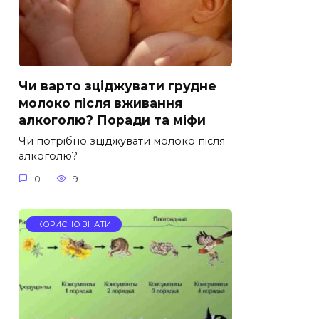
Чи варто зціджувати грудне
молоко після вживання
алкоголю? Поради та міфи
Чи потрібно зціджувати молоко після
алкоголю?
0
9
КОРИСНО ЗНАТИ