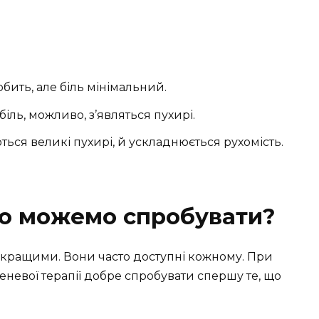
рбить, але біль мінімальний.
біль, можливо, з’являться пухирі.
ються великі пухирі, й ускладнюється рухомість.
що можемо спробувати?
айкращими. Вони часто доступні кожному. При
меневої терапії добре спробувати спершу те, що