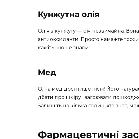
Кунжутна олія
Олія з кунжуту — річ незвичайна. Вона 
антиоксиданти. Просто намажте трохи н
кажіть, що не знали!
Мед
О, на мед досі пише пісні! Його натур
дбати про шкіру і загоювати пошкодже
Залишіть на кілька годин, хто знає, мо
Фармацевтичні зас