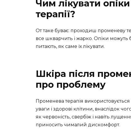
Чим лікувати опіки
терапії?
От таке буває: проходиш променеву тер
все шкварчить і жарко. Опіки можуть
питають, як саме їх лікувати.
Шкіра після промен
про проблему
Променева терапія використовується 
уваги і здорові клітини, внаслідок ч
як червоність, свербіж і навіть лущенн
приносить чималий дискомфорт.