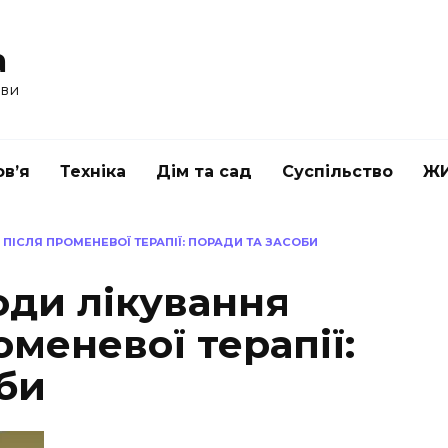
a
ави
в’я
Техніка
Дім та сад
Суспільство
Ж
 ПІСЛЯ ПРОМЕНЕВОЇ ТЕРАПІЇ: ПОРАДИ ТА ЗАСОБИ
оди лікування
оменевої терапії:
би