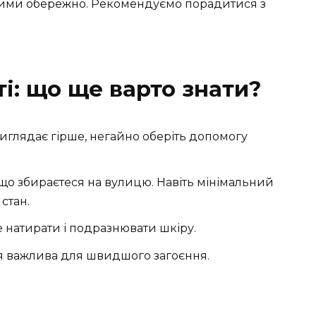
з ними обережно. Рекомендуємо порадитися з
і: що ще варто знати?
виглядає гірше, негайно оберіть допомогу
що збираєтеся на вулицю. Навіть мінімальний
стан.
е натирати і подразнювати шкіру.
ція важлива для швидшого загоєння.