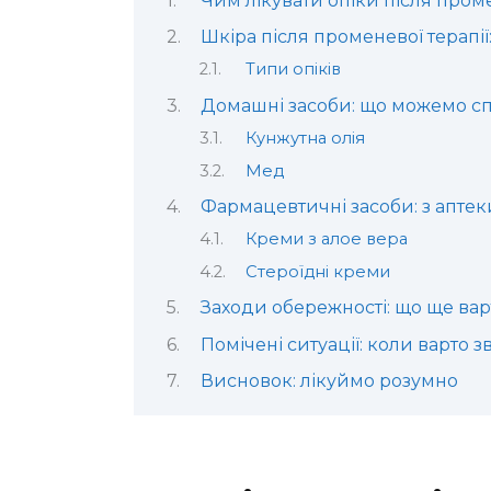
Чим лікувати опіки після проме
Шкіра після променевої терапі
Типи опіків
Домашні засоби: що можемо с
Кунжутна олія
Мед
Фармацевтичні засоби: з аптек
Креми з алое вера
Стероїдні креми
Заходи обережності: що ще вар
Помічені ситуації: коли варто 
Висновок: лікуймо розумно