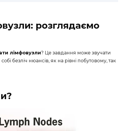
овузли: розглядаємо
ати лімфовузли
? Це завдання може звучати
собі безліч нюансів, як на рівні побутовому, так
ли?