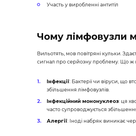
Участь у виробленні антитіл
Чому лімфовузли м
Вильотять, мов повітряні кульки. Здаєт
сигнал про серйозну проблему. Що ж 
Інфекції
: Бактерії чи віруси, що 
збільшення лімфовузлів.
Інфекційний мононуклеоз
: ця х
часто супроводжується збільшення
Алергії
: Іноді набряк виникає че