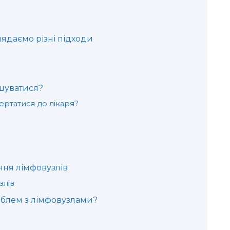
лядаємо різні підходи
шуватися?
ертатися до лікаря?
ння лімфовузлів
злів
облем з лімфовузлами?