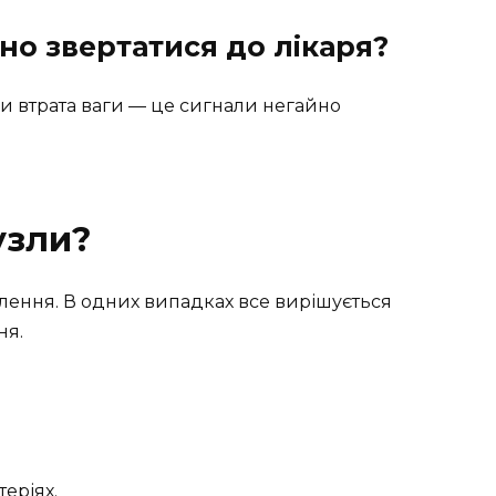
но звертатися до лікаря?
чи втрата ваги — це сигнали негайно
узли?
лення. В одних випадках все вирішується
ня.
теріях.