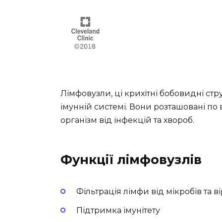
Лімфовузли, ці крихітні бобовидні стр
імунній системі. Вони розташовані по в
організм від інфекцій та хвороб.
Функції лімфовузлів
Фільтрація лімфи від мікробів та ві
Підтримка імунітету