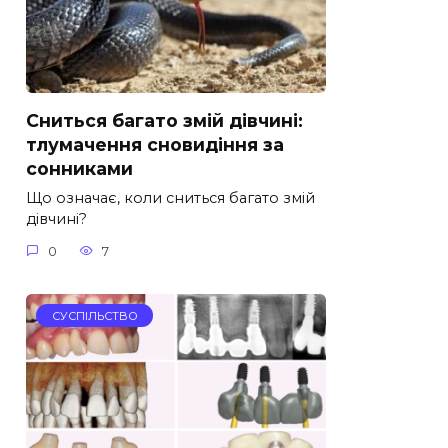
Сниться багато змій дівчині:
тлумачення сновидіння за
сонниками
Що означає, коли сниться багато змій
дівчині?
0
7
СУСПІЛЬСТВО