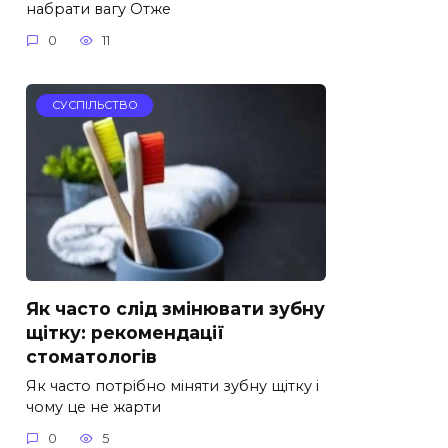
набрати вагу Отже
0
11
СУСПІЛЬСТВО
Як часто слід змінювати зубну
щітку: рекомендації
стоматологів
Як часто потрібно міняти зубну щітку і
чому це не жарти
0
5