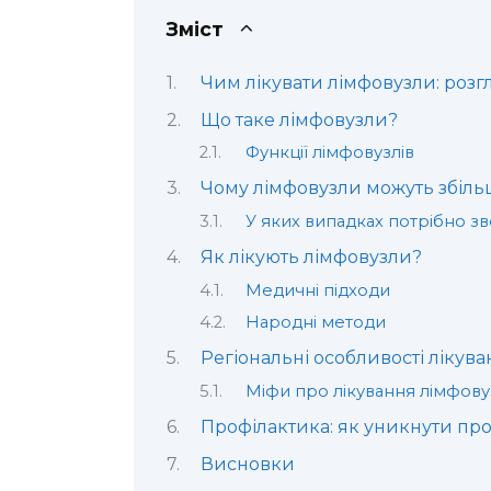
Зміст
Чим лікувати лімфовузли: розг
Що таке лімфовузли?
Функції лімфовузлів
Чому лімфовузли можуть збіль
У яких випадках потрібно зв
Як лікують лімфовузли?
Медичні підходи
Народні методи
Регіональні особливості лікува
Міфи про лікування лімфову
Профілактика: як уникнути пр
Висновки