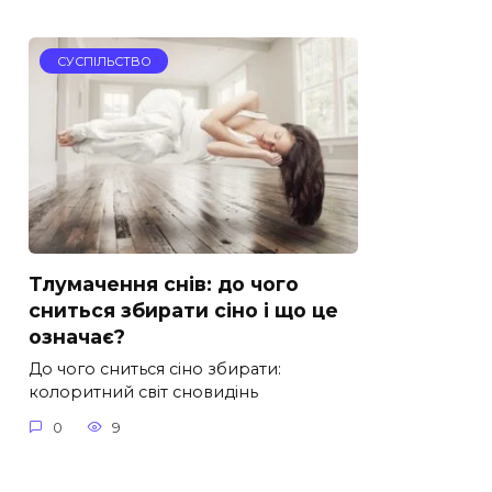
СУСПІЛЬСТВО
Тлумачення снів: до чого
сниться збирати сіно і що це
означає?
До чого сниться сіно збирати:
колоритний світ сновидінь
0
9