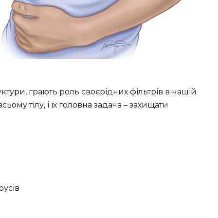
уктури, грають роль своєрідних фільтрів в нашій
сьому тілу, і їх головна задача – захищати
русів