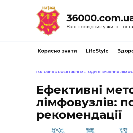
Перейти
до
36000.com.u
вмісту
Ваш провідник у житті Полт
Корисно знати
LifeStyle
Здоро
ГОЛОВНА
»
ЕФЕКТИВНІ МЕТОДИ ЛІКУВАННЯ ЛІМФО
Ефективні мет
лімфовузлів: п
рекомендації