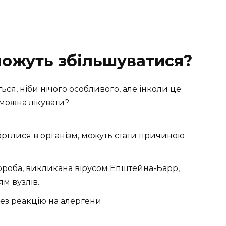
ожуть збільшуватися?
ься, ніби нічого особливого, але інколи це
можна лікувати?
вторглися в організм, можуть стати причиною
вороба, викликана вірусом Епштейна-Барр,
м вузлів.
рез реакцію на алергени.