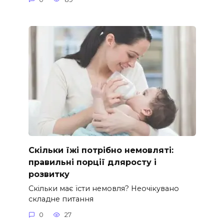
Скільки їжі потрібно немовляті:
правильні порції дляросту і
розвитку
Скільки має їсти немовля? Неочікувано
складне питання
0
27