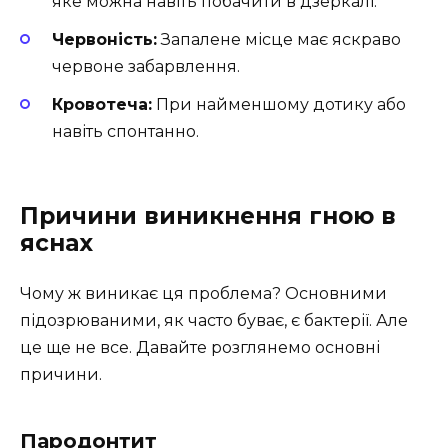
яке можна навіть побачити в дзеркалі.
Червоність:
Запалене місце має яскраво
червоне забарвлення.
Кровотеча:
При найменшому дотику або
навіть спонтанно.
Причини виникнення гною в
яснах
Чому ж виникає ця проблема? Основними
підозрюваними, як часто буває, є бактерії. Але
це ще не все. Давайте розглянемо основні
причини.
Пародонтит