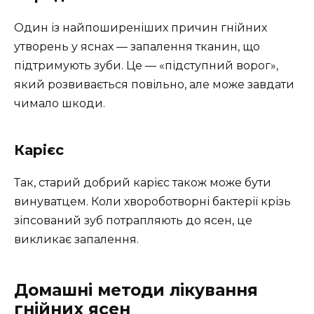
Один із найпоширеніших причин гнійних
утворень у яснах — запалення тканин, що
підтримують зуби. Це — «підступний ворог»,
який розвивається повільно, але може завдати
чимало шкоди.
Карієс
Так, старий добрий карієс також може бути
винуватцем. Коли хвороботворні бактерії крізь
зіпсований зуб потрапляють до ясен, це
викликає запалення.
Домашні методи лікування
гнійних ясен