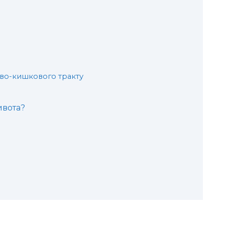
во-кишкового тракту
ивота?