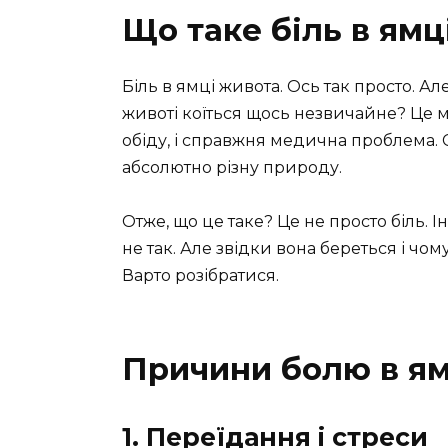
Що таке біль в ямц
Біль в ямці живота. Ось так просто. Ал
животі коїться щось незвичайне? Це м
обіду, і справжня медична проблема. 
абсолютно різну природу.
Отже, що це таке? Це не просто біль. 
не так. Але звідки вона береться і чому
Варто розібратися.
Причини болю в ям
1. Переїдання і стреси