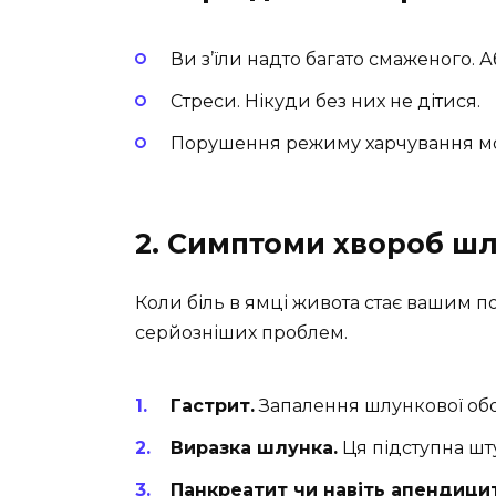
Ви з’їли надто багато смаженого. 
Стреси. Нікуди без них не дітися.
Порушення режиму харчування мо
2. Симптоми хвороб ш
Коли біль в ямці живота стає вашим 
серйозніших проблем.
Гастрит.
Запалення шлункової об
Виразка шлунка.
Ця підступна шт
Панкреатит чи навіть апендицит