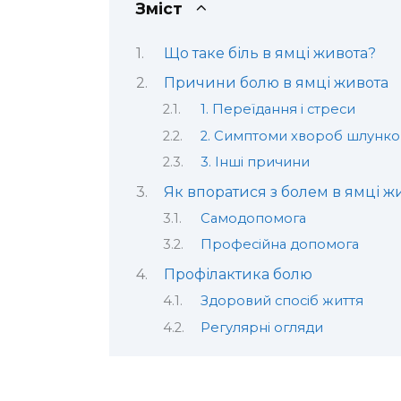
Зміст
Що таке біль в ямці живота?
Причини болю в ямці живота
1. Переїдання і стреси
2. Симптоми хвороб шлунко
3. Інші причини
Як впоратися з болем в ямці ж
Самодопомога
Професійна допомога
Профілактика болю
Здоровий спосіб життя
Регулярні огляди