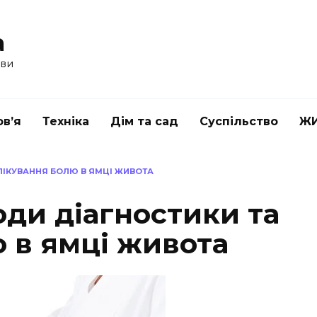
a
ави
в’я
Техніка
Дім та сад
Суспільство
Ж
ЛІКУВАННЯ БОЛЮ В ЯМЦІ ЖИВОТА
ди діагностики та
 в ямці живота