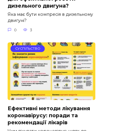
дизельного двигуна?
Яка має бути компресія в дизельному
двигуні?
0
3
СУСПІЛЬСТВО
Ефективні методи лікування
коронавірусу: поради та
рекомендації лікарів
Чим лікувати коронавірус: шлях до