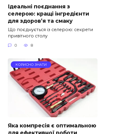
Ідеальні поєднання з
селерою: кращі інгредієнти
для здоров’я та смаку
Що поєднується із селерою: секрети
привітного столу
0
8
КОРИСНО ЗНАТИ
Яка компресія є оптимальною
для ефективної роботи