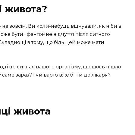
і живота?
е не зовсім. Ви коли-небудь відчували, як ніби в
оже бути і фантомне відчуття після ситного
Складнощі в тому, що біль цей може мати
Іноді це сигнал вашого організму, що щось пішло
 саме зараз? І чи варто вже бігти до лікаря?
ці живота