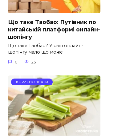
Що таке Таобао: Путівник по
китайській платформі онлайн-
шопінгу
Що таке Таобао? У світі онлайн-
шопінгу мало що може
0
25
КОРИСНО ЗНАТИ