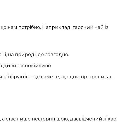
, що нам потрібно. Наприклад, гарячий чай із
і, на природі, де завгодно.
а диво заспокійливо.
чів і фруктів – це саме те, що доктор прописав.
є, а стає лише нестерпнішою, дасвідчений лікар