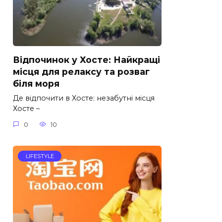
Відпочинок у Хосте: Найкращі
місця для релаксу та розваг
біля моря
Де відпочити в Хосте: незабутні місця
Хосте –
0
10
LIFESTYLE