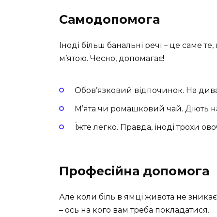
Самодопомога
Іноді більш банальні речі – це саме те
м’ятою. Чесно, допомагає!
Обов’язковий відпочинок. На диван
М’ята чи ромашковий чай. Діють н
Їжте легко. Правда, іноді трохи ово
Професійна допомога
Але коли біль в ямці живота не зника
– ось на кого вам треба покладатися.