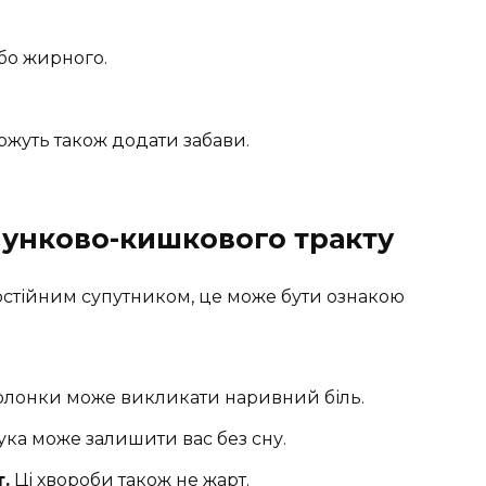
Або жирного.
жуть також додати забави.
лунково-кишкового тракту
постійним супутником, це може бути ознакою
олонки може викликати наривний біль.
ука може залишити вас без сну.
.
Ці хвороби також не жарт.