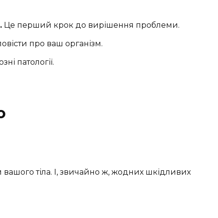
.
Це перший крок до вирішення проблеми.
овісти про ваш організм.
ні патології.
ю
и вашого тіла. І, звичайно ж, жодних шкідливих