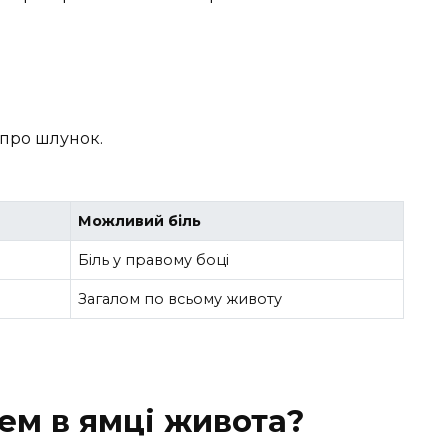
е про шлунок.
Можливий біль
Біль у правому боці
Загалом по всьому животу
ем в ямці живота?