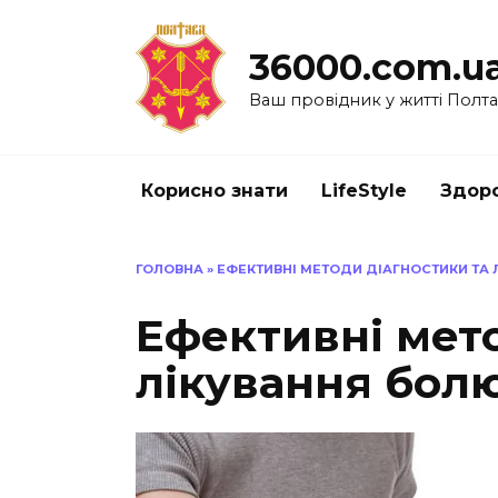
Перейти
до
36000.com.u
вмісту
Ваш провідник у житті Полт
Корисно знати
LifeStyle
Здоро
ГОЛОВНА
»
ЕФЕКТИВНІ МЕТОДИ ДІАГНОСТИКИ ТА 
Ефективні мето
лікування болю