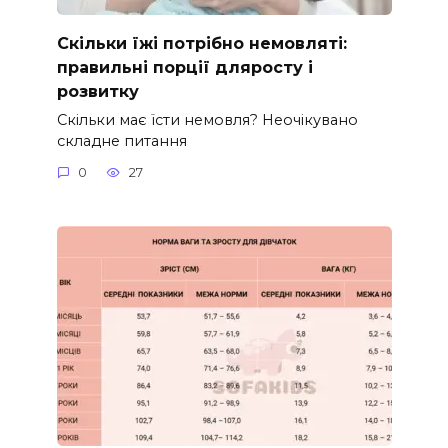
Скільки їжі потрібно немовляті:
правильні порції дляросту і
розвитку
Скільки має їсти немовля? Неочікувано
складне питання
0
27