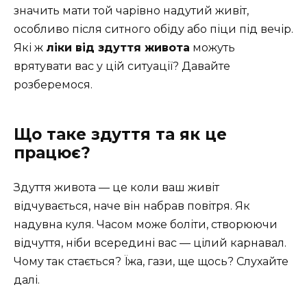
значить мати той чарівно надутий живіт,
особливо після ситного обіду або піци під вечір.
Які ж
ліки від здуття живота
можуть
врятувати вас у цій ситуації? Давайте
розберемося.
Що таке здуття та як це
працює?
Здуття живота — це коли ваш живіт
відчувається, наче він набрав повітря. Як
надувна куля. Часом може боліти, створюючи
відчуття, ніби всередині вас — цілий карнавал.
Чому так стається? Їжа, гази, ще щось? Слухайте
далі.