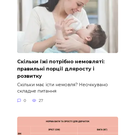
Скільки їжі потрібно немовляті:
правильні порції дляросту і
розвитку
Скільки має їсти немовля? Неочікувано
складне питання
0
27