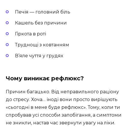
Печія — головний біль
Кашель без причини
Гіркота в роті
Труднощі з ковтанням
В’яле чуття у грудях
Чому виникає рефлюкс?
Причин багацько. Від неправильного раціону
до стресу. Хоча… іноді вони просто вирішують
«сьогодні в мене буде рефлюкс». Тому, коли ти
спробував усі способи запобігання, а симптоми
не зникли, настав час звернути увагу на ліки.