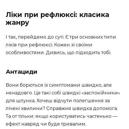
Ліки при рефлюксі: класика
жанру
І так, перейдемо до суті. Є три основних типи
ліків при рефлюксі. Кожен зі своїми
особливостями. Дивись, що підходить тобі.
Антациди
Вони борються із симптомами швидко, але
ненадовго. Це такі собі швидкі «заспокійники»
для шлунка. Хочеш відчути полегшення за
лічені хвилини? Справжня швидка допомога.
Та от тільки: якщо користуватись частенько —
ефект навряд чи буде тривалим.