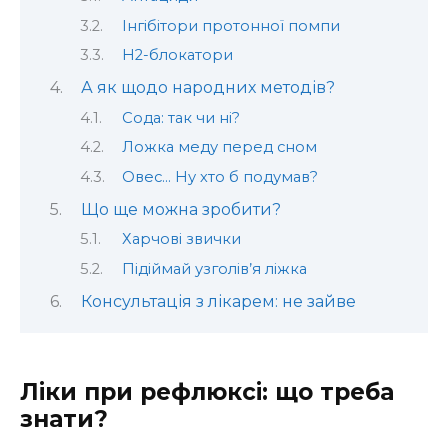
Інгібітори протонної помпи
H2-блокатори
А як щодо народних методів?
Сода: так чи ні?
Ложка меду перед сном
Овес… Ну хто б подумав?
Що ще можна зробити?
Харчові звички
Підіймай узголів’я ліжка
Консультація з лікарем: не зайве
Ліки при рефлюксі: що треба
знати?