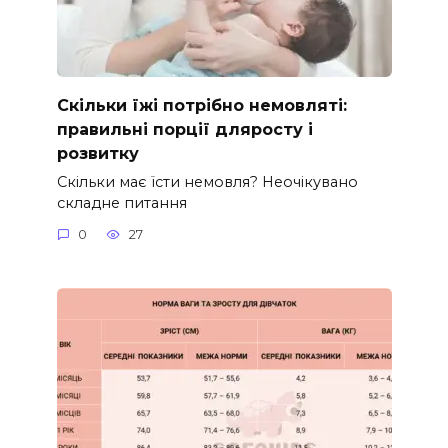
Скільки їжі потрібно немовляті:
правильні порції дляросту і
розвитку
Скільки має їсти немовля? Неочікувано
складне питання
0
27