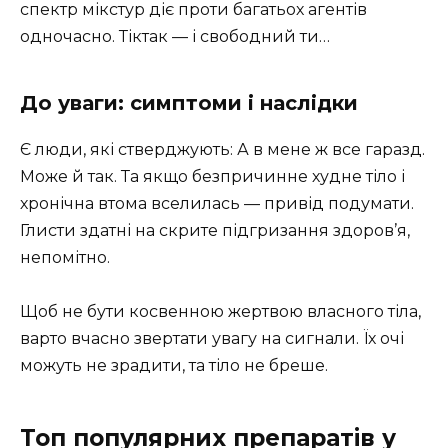
спектр мікстур діє проти багатьох агентів
одночасно. Тіктак — і свободний ти…
До уваги: симптоми і наслідки
Є люди, які стверджують: А в мене ж все гаразд.
Може й так. Та якщо безпричинне худне тіло і
хронічна втома вселилась — привід подумати.
Глисти здатні на скрите підгризання здоров’я,
непомітно.
Щоб не бути косвенною жертвою власного тіла,
варто вчасно звертати увагу на сигнали. Їх очі
можуть не зрадити, та тіло не бреше.
Топ популярних препаратів у