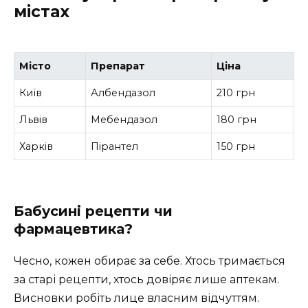
містах
Місто
Препарат
Ціна
Київ
Албендазол
210 грн
Львів
Мебендазол
180 грн
Харків
Пірантел
150 грн
Бабусині рецепти чи
фармацевтика?
Чесно, кожен обирає за себе. Хтось тримається
за старі рецепти, хтось довіряє лише аптекам.
Висновки робіть лице власним відчуттям.