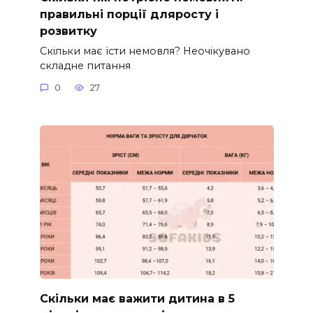
правильні порції дляросту і
розвитку
Скільки має їсти немовля? Неочікувано
складне питання
0
27
Скільки має важити дитина в 5