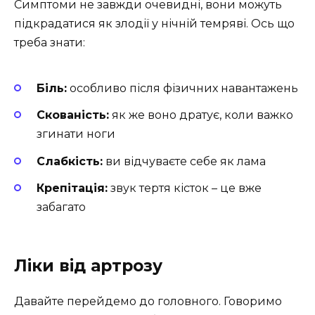
Симптоми не завжди очевидні, вони можуть
підкрадатися як злодії у нічній темряві. Ось що
треба знати:
Біль:
особливо після фізичних навантажень
Скованість:
як же воно дратує, коли важко
згинати ноги
Слабкість:
ви відчуваєте себе як лама
Крепітація:
звук тертя кісток – це вже
забагато
Ліки від артрозу
Давайте перейдемо до головного. Говоримо