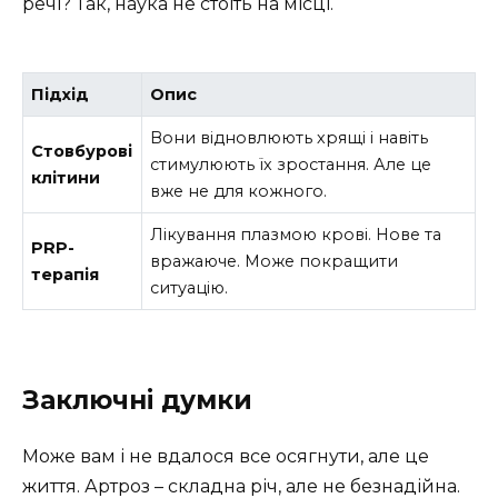
речі? Так, наука не стоїть на місці.
Підхід
Опис
Вони відновлюють хрящі і навіть
Стовбурові
стимулюють їх зростання. Але це
клітини
вже не для кожного.
Лікування плазмою крові. Нове та
PRP-
вражаюче. Може покращити
терапія
ситуацію.
Заключні думки
Може вам і не вдалося все осягнути, але це
життя. Артроз – складна річ, але не безнадійна.