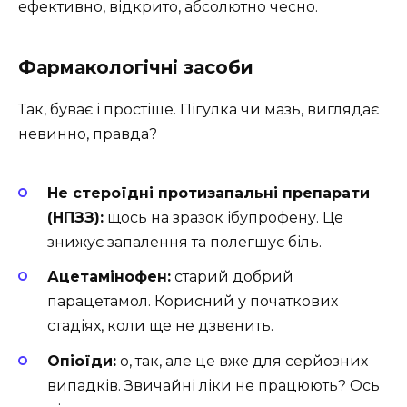
ефективно, відкрито, абсолютно чесно.
Фармакологічні засоби
Так, буває і простіше. Пігулка чи мазь, виглядає
невинно, правда?
Не стероїдні протизапальні препарати
(НПЗЗ):
щось на зразок ібупрофену. Це
знижує запалення та полегшує біль.
Ацетамінофен:
старий добрий
парацетамол. Корисний у початкових
стадіях, коли ще не дзвенить.
Опіоїди:
о, так, але це вже для серйозних
випадків. Звичайні ліки не працюють? Ось