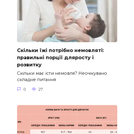
Скільки їжі потрібно немовляті:
правильні порції дляросту і
розвитку
Скільки має їсти немовля? Неочікувано
складне питання
0
27