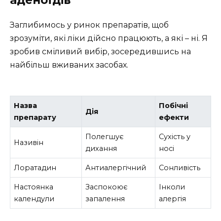
Заглибимось у ринок препаратів, щоб
зрозуміти, які ліки дійсно працюють, а які – ні. Я
зробив сміливий вибір, зосередившись на
найбільш вживаних засобах.
Назва
Побічні
Дія
препарату
ефекти
Полегшує
Сухість у
Називін
дихання
носі
Лоратадин
Антиалергічний
Сонливість
Настоянка
Заспокоює
Інколи
календули
запалення
алергія