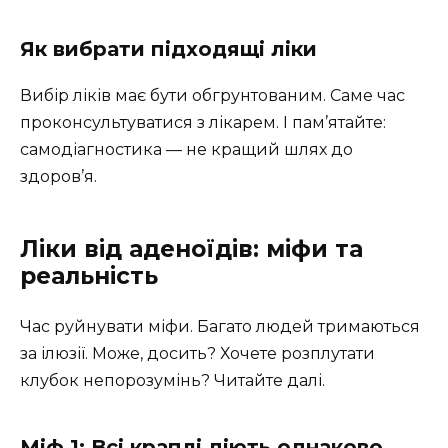
Як вибрати підходящі ліки
Вибір ліків має бути обгрунтованим. Саме час
проконсультуватися з лікарем. І пам’ятайте:
самодіагностика — не кращий шлях до
здоров’я.
Ліки від аденоїдів: міфи та
реальність
Час руйнувати міфи. Багато людей тримаються
за ілюзії. Може, досить? Хочете розплутати
клубок непорозумінь? Читайте далі.
Міф 1: Всі краплі діють однаково