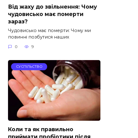
Від жаху до звільнення: Чому
чудовисько має померти
зараз?
Чудовисько має померти: Чому ми
повинні позбутися наших
0
9
СУСПІЛЬСТВО
Коли та як правильно
приймати пробіотики після