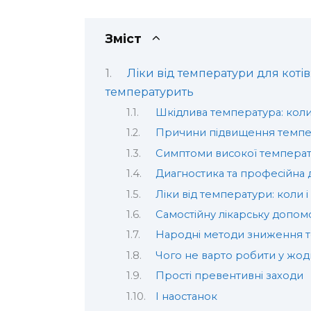
Зміст
Ліки від температури для коті
температурить
Шкідлива температура: кол
Причини підвищення темпе
Симптоми високої температу
Диагностика та професійна
Ліки від температури: коли і
Самостійну лікарську допом
Народні методи зниження т
Чого не варто робити у жо
Прості превентивні заходи
І наостанок