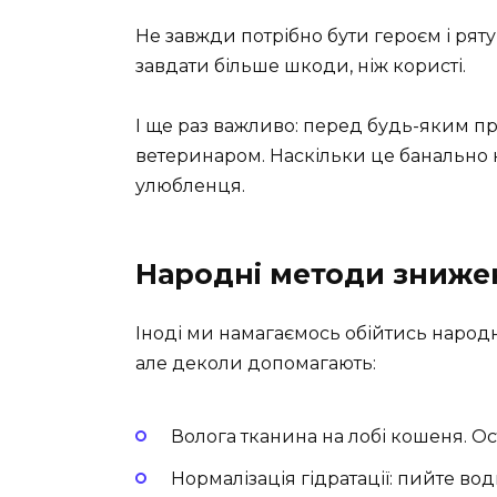
Не завжди потрібно бути героєм і рят
завдати більше шкоди, ніж користі.
І ще раз важливо: перед будь-яким пр
ветеринаром. Наскільки це банально 
улюбленця.
Народні методи знижен
Іноді ми намагаємось обійтись наро
але деколи допомагають:
Волога тканина на лобі кошеня. Ос
Нормалізація гідратації: пийте вод