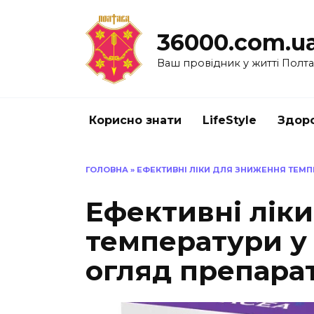
Перейти
до
36000.com.u
вмісту
Ваш провідник у житті Полт
Корисно знати
LifeStyle
Здоро
ГОЛОВНА
»
ЕФЕКТИВНІ ЛІКИ ДЛЯ ЗНИЖЕННЯ ТЕМП
Ефективні лік
температури у 
огляд препарат