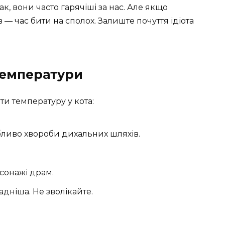
Так, вони часто гарячіші за нас. Але якщо
 — час бити на сполох. Залиште почуття ідіота
температури
ти температуру у кота:
собливо хвороби дихальних шляхів.
ерсонажі драм.
адніша. Не зволікайте.