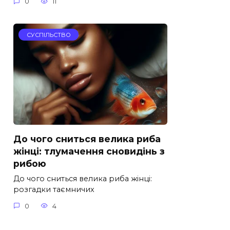
0
11
СУСПІЛЬСТВО
До чого сниться велика риба
жінці: тлумачення сновидінь з
рибою
До чого сниться велика риба жінці:
розгадки таємничих
0
4