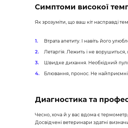
Симптоми високої темп
Як зрозуміти, що ваш кіт насправді т
Втрата апетиту. І навіть його улюб
Летаргія. Лежить і не ворушиться, 
Швидке дихання. Необхідний пуль
Блювання, пронос. Не найприємніш
Диагностика та профе
Чесно, хоча й у вас вдома є термомет
Досвідчені ветеринари здатні визна