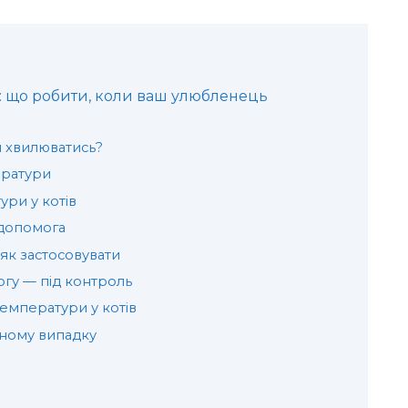
в: що робити, коли ваш улюбленець
и хвилюватись?
ратури
ри у котів
 допомога
 як застосовувати
огу — під контроль
емператури у котів
дному випадку