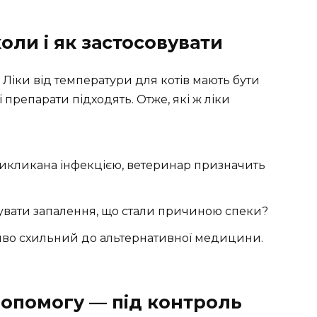
коли і як застосовувати
. Ліки від температури для котів мають бути
препарати підходять. Отже, які ж ліки
икликана інфекцією, ветеринар призначить
увати запалення, що стали причиною спеки?
иво схильний до альтернативної медицини.
допомогу — під контроль