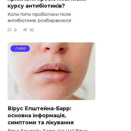
курсу антибіотиків?
Коли пити пробіотики після
антибіотиків: розбираємося
0
10
ЛАЙФ
Вірус Епштейна-Барр:
основна інформація,
симптоми та лікування
Вірус Епштейн-Барр: Що Це? Вірус