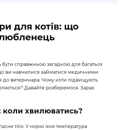
ри для котів: що
улюбленець
ь бути справжньою загадкою для багатьох
якщо ви навчилися займатися медичними
ся до ветеринара. Чому коти підвищують
пляється? Давайте розберемося. Зараз.
: коли хвилюватись?
асне тіло. У нормі їхня температура