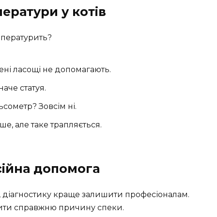
ератури у котів
емпературить?
лені ласощі не допомагають.
наче статуя.
сометр? Зовсім ні.
е, але таке трапляється.
сійна допомога
р, діагностику краще залишити професіоналам.
чити справжню причину спеки.