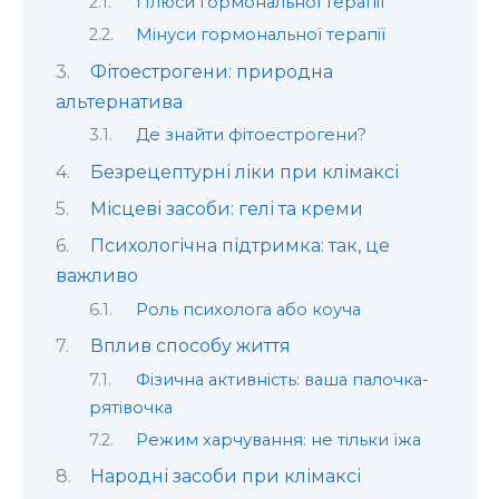
Плюси гормональної терапії
Мінуси гормональної терапії
Фітоестрогени: природна
альтернатива
Де знайти фітоестрогени?
Безрецептурні ліки при клімаксі
Місцеві засоби: гелі та креми
Психологічна підтримка: так, це
важливо
Роль психолога або коуча
Вплив способу життя
Фізична активність: ваша палочка-
рятівочка
Режим харчування: не тільки їжа
Народні засоби при клімаксі