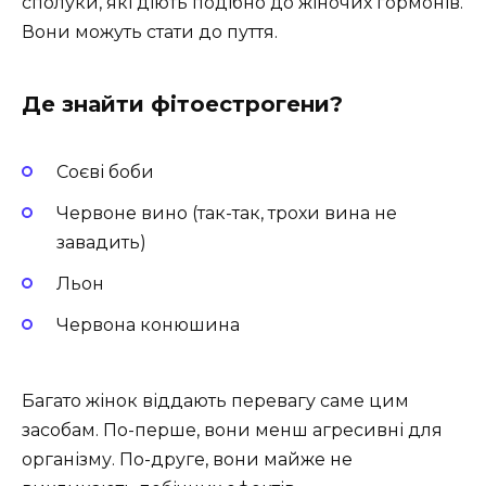
сполуки, які діють подібно до жіночих гормонів.
Вони можуть стати до пуття.
Де знайти фітоестрогени?
Соєві боби
Червоне вино (так-так, трохи вина не
завадить)
Льон
Червона конюшина
Багато жінок віддають перевагу саме цим
засобам. По-перше, вони менш агресивні для
організму. По-друге, вони майже не