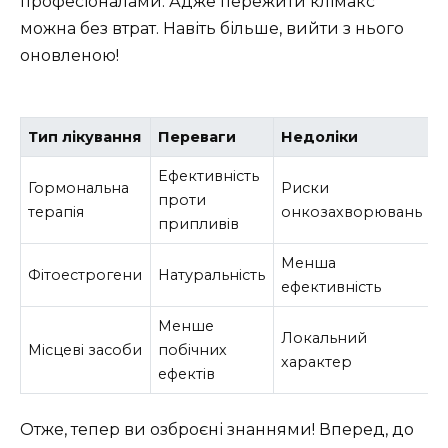
професіоналами. Адже пережити клімакс
можна без втрат. Навіть більше, вийти з нього
оновленою!
Тип лікування
Переваги
Недоліки
Ефективність
Гормональна
Риски
проти
терапія
онкозахворювань
припливів
Менша
Фітоестрогени
Натуральність
ефективність
Менше
Локальний
Місцеві засоби
побічних
характер
ефектів
Отже, тепер ви озброєні знаннями! Вперед, до