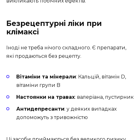
викликають побічних ефектів.
Безрецептурні ліки при
клімаксі
Іноді не треба нічого складного. Є препарати,
які продаються без рецепту.
Вітаміни та мінерали
: Кальцій, вітамін D,
вітаміни групи B
Настоянки на травах
: валеріана, пустирник
Антидепресанти
: у деяких випадках
допоможуть з тривожністю
Ці засоби приймаються без великого ризику,