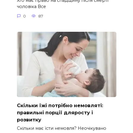
Хто має право на спадщину після смерті
чоловіка Все
0
87
Скільки їжі потрібно немовляті:
правильні порції дляросту і
розвитку
Скільки має їсти немовля? Неочікувано