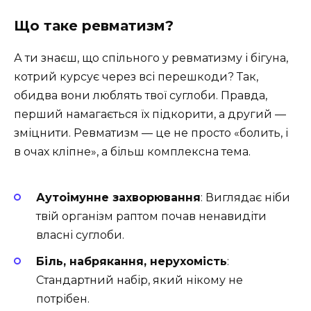
Що таке ревматизм?
А ти знаєш, що спільного у ревматизму і бігуна,
котрий курсує через всі перешкоди? Так,
обидва вони люблять твої суглоби. Правда,
перший намагається їх підкорити, а другий —
зміцнити. Ревматизм — це не просто «болить, і
в очах кліпне», а більш комплексна тема.
Аутоімунне захворювання
: Виглядає ніби
твій організм раптом почав ненавидіти
власні суглоби.
Біль, набрякання, нерухомість
:
Стандартний набір, який нікому не
потрібен.