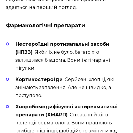
здається на перший погляд.
Фармакологічні препарати
Нестероїдні протизапальні засоби
(НПЗЗ)
: Якби їх не було, багато хто
залишився б вдома. Вони і є ті чарівні
пігулки.
Кортикостероїди
: Серйозні хлопці, які
знімають запалення. Але не швидко, а
поступово.
Хворобомодифікуючі антиревматичні
препарати (ХМАРП)
: Справжній хіт в
колекції ревматолога. Вони працюють
глибше, ніш інші, щоб дійсно змінити хід