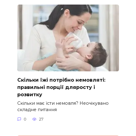
Скільки їжі потрібно немовляті:
правильні порції дляросту і
розвитку
Скільки має їсти немовля? Неочікувано
складне питання
0
27