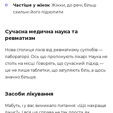
Частіше у жінок
: Жінки, до речі, більш
схильні його підхопити.
Сучасна медична наука та
ревматизм
Нова столиця ліків від ревматизму суглобів —
лабораторії. Ось що пропонують лікарі. Наука не
стоїть на місці. Говорять, що сучасний підхід —
це не лише таблетки, що затуляють біль, а щось
значно більше.
Засоби лікування
Мабуть, і у вас виникало питання: «Що накраще
лікує?». І вся ця справа не так проста, як