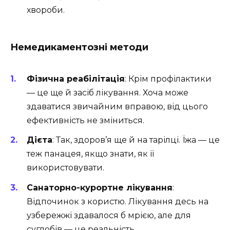
хвороби.
Немедикаментозні методи
Фізична реабілітація
: Крім профілактики
— це ще й засіб лікування. Хоча може
здаватися звичайним вправою, від цього
ефективність не зміниться.
Дієта
: Так, здоров’я ще й на тарілці. Їжа — це
теж панацея, якщо знати, як її
використовувати.
Санаторно-курортне лікування
:
Відпочинок з користю. Лікування десь на
узбережжі здавалося б мрією, але для
суглобів — це реальність.