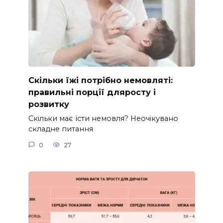
Скільки їжі потрібно немовляті:
правильні порції дляросту і
розвитку
Скільки має їсти немовля? Неочікувано
складне питання
0
27