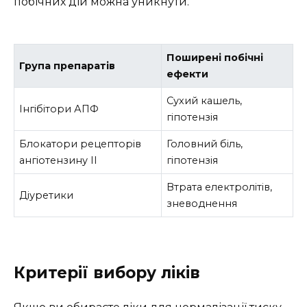
побічних дій можна уникнути.
Поширені побічні
Група препаратів
ефекти
Сухий кашель,
Інгібітори АПФ
гіпотензія
Блокатори рецепторів
Головний біль,
ангіотензину II
гіпотензія
Втрата електролітів,
Діуретики
зневоднення
Критерії вибору ліків