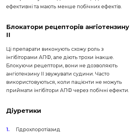
ефективні та мають менше побічних ефектів.
Блокатори рецепторів ангіотензину
II
Ці препарати виконують схожу роль з
інгібіторами АПФ, але діють трохи інакше.
Блокуючи рецептори, вони не дозволяють
ангіотензину II звужувати судини. Часто
використовуються, коли пацієнти не можуть
приймати інгібітори АПФ через побічні ефекти.
Діуретики
Гідрохлоротіазид