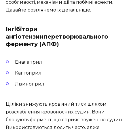
особливості, механізми дії та побічні ефекти.
Давайте розглянемо їх детальніше.
Інгібітори
ангіотензинперетворювального
ферменту (АПФ)
Еналаприл
Каптоприл
Лізиноприл
Ці ліки знижують кров’яний тиск шляхом
розслаблення кровоносних судин. Вони
блокують фермент, що сприяє звуженню судин.
Використовуються досить часто, адже