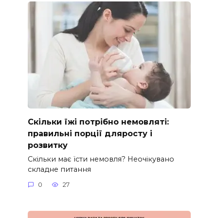
Скільки їжі потрібно немовляті:
правильні порції дляросту і
розвитку
Скільки має їсти немовля? Неочікувано
складне питання
0
27