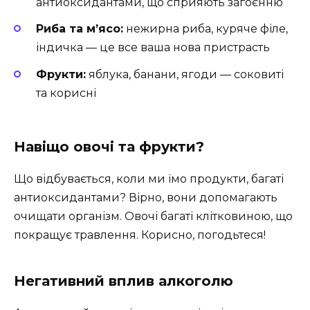
антиоксидантами, що сприяють загоєнню
Риба та м’ясо:
нежирна риба, куряче філе,
індичка — це все ваша нова пристрасть
Фрукти:
яблука, банани, ягоди — соковиті
та корисні
Навіщо овочі та фрукти?
Що відбувається, коли ми їмо продукти, багаті
антиоксидантами? Вірно, вони допомагають
очищати організм. Овочі багаті клітковиною, що
покращує травлення. Корисно, погодьтеся!
Негативний вплив алкоголю