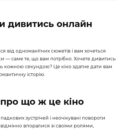
ки дивитись онлайн
я від одноманітних сюжетів і вам хочеться
іки — саме те, що вам потрібно. Хочете дивитись
ь кожною секундою? Це кіно здатне дати вам
омантичну історію.
про що ж це кіно
ипадкових зустрічей і неочікувані повороти
 відмінно впоралися зі своїми ролями,