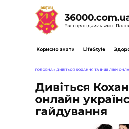
Перейти
до
36000.com.u
вмісту
Ваш провідник у житті Полт
Корисно знати
LifeStyle
Здоро
ГОЛОВНА
»
ДИВІТЬСЯ КОХАННЯ ТА ІНШІ ЛІКИ ОН
Дивіться Кохан
онлайн україн
гайдування