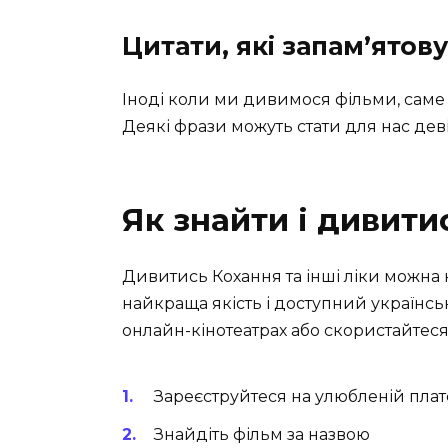
Цитати, які запам’ятов
Іноді коли ми дивимося фільми, саме
Деякі фрази можуть стати для нас дев
Як знайти і дивити
Дивитись Кохання та інші ліки можна 
найкраща якість і доступний українс
онлайн-кінотеатрах або скористайтеся
Зареєструйтеся на улюбленій пла
Знайдіть фільм за назвою