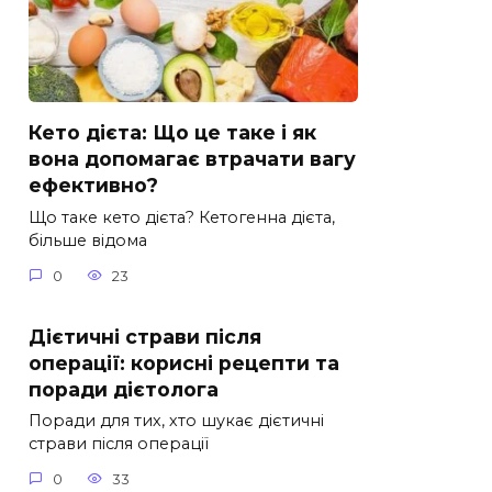
Кето дієта: Що це таке і як
вона допомагає втрачати вагу
ефективно?
Що таке кето дієта? Кетогенна дієта,
більше відома
0
23
Дієтичні страви після
операції: корисні рецепти та
поради дієтолога
Поради для тих, хто шукає дієтичні
страви після операції
0
33