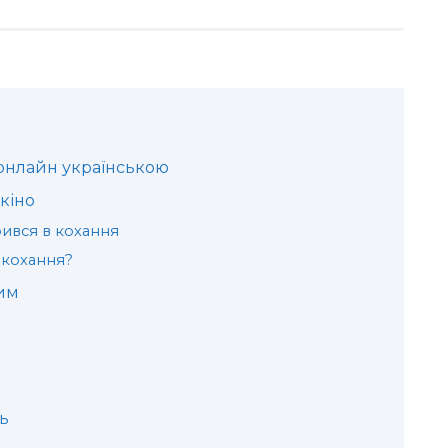
 онлайн українською
кіно
рився в кохання
я кохання?
им
ь