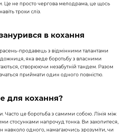
и. Це не просто чергова мелодрама, це щось
 навіть трохи сліз.
 занурився в кохання
расень-продавець з відмінними талантами
удожниця, яка веде боротьбу з власними
таються, створюючи незабутній тандем. Разом
вчаться приймати один одного повністю.
сце для кохання?
. Часто це боротьба з самими собою. Лінія між
ми стосунками напрочуд тонка. Ви захопитеся,
ин навколо одного, намагаючись зрозуміти, чи