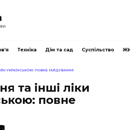
a
ави
в’я
Техніка
Дім та сад
Суспільство
Ж
ЛАЙН УКРАЇНСЬКОЮ: ПОВНЕ ГАЙДУВАННЯ
ня та інші ліки
ською: повне