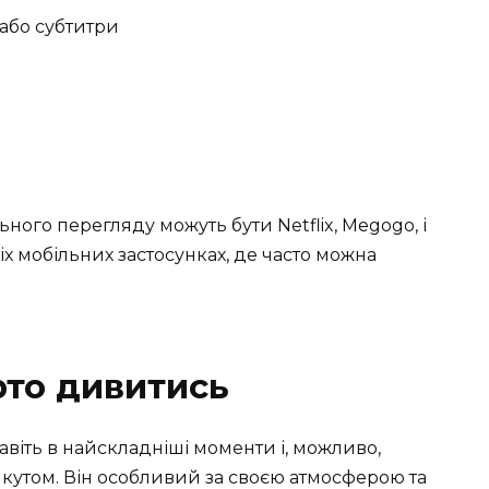
 або субтитри
го перегляду можуть бути Netflix, Megogo, і
ніх мобільних застосунках, де часто можна
рто дивитись
авіть в найскладніші моменти і, можливо,
 кутом. Він особливий за своєю атмосферою та