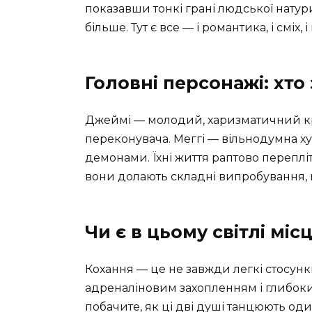
показавши тонкі грані людської натур
більше. Тут є все — і романтика, і сміх, і
Головні персонажі: хто
Джеймі — молодий, харизматичний к
переконувача. Меггі — вільнодумна х
демонами. Їхні життя раптово переплі
вони долають складні випробування, 
Чи є в цьому світлі мі
Кохання — це не завжди легкі стосунки
адреналіновим захопленням і глибоки
побачите, як ці дві душі танцюють од