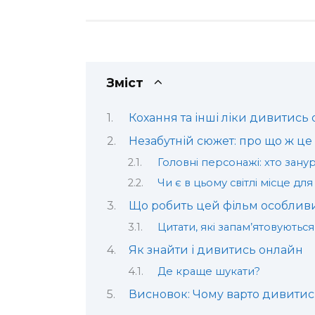
Зміст
Кохання та інші ліки дивитись
Незабутній сюжет: про що ж це 
Головні персонажі: хто зану
Чи є в цьому світлі місце дл
Що робить цей фільм особлив
Цитати, які запам’ятовуються
Як знайти і дивитись онлайн
Де краще шукати?
Висновок: Чому варто дивитис