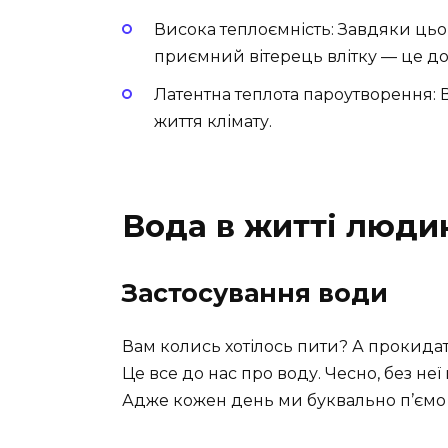
Висока теплоємність: Завдяки цьом
приємний вітерець влітку — це доб
Латентна теплота пароутворення: 
життя клімату.
Вода в житті люди
Застосування води
Вам колись хотілось пити? А прокида
Це все до нас про воду. Чесно, без не
Адже кожен день ми буквально п’ємо ї