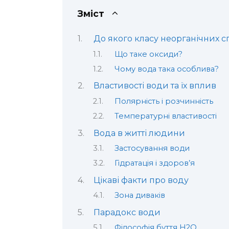
Зміст
До якого класу неорганічних 
Що таке оксиди?
Чому вода така особлива?
Властивості води та їх вплив
Полярність і розчинність
Температурні властивості
Вода в житті людини
Застосування води
Гідратація і здоров’я
Цікаві факти про воду
Зона диваків
Парадокс води
Філософія буття H2O