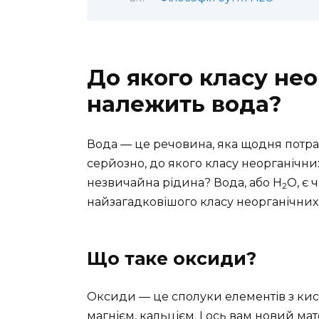
До якого класу не
належить вода?
Вода — це речовина, яка щодня потрапл
серйозно, до якого класу неорганічни
незвичайна рідина? Вода, або H
O, є 
2
найзагадковішого класу неорганічних
Що таке оксиди?
Оксиди — це сполуки елементів з киснем
магнієм, кальцієм. І ось вам новий мат