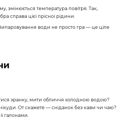
у, змінюється температура повітря. Так,
ра справа цієї прісної рідини.
Випаровування води не просто гра — це ціле
ни
тися зранку, мити обличчя холодною водою?
ї нікуди. От скажете — сніданок без кави чи чаю?
ї галонами.