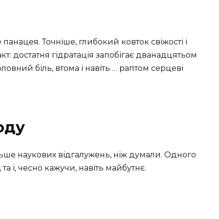
 панацея. Точніше, глибокий ковток свіжості і
кт: достатня гідратація запобігає дванадцятьом
ловний біль, втома і навіть … раптом серцеві
оду
ьше наукових відгалужень, ніж думали. Одного
та і, чесно кажучи, навіть майбутнє.