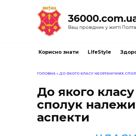
Перейти
до
36000.com.u
вмісту
Ваш провідник у житті Полт
Корисно знати
LifeStyle
Здоро
ГОЛОВНА
»
ДО ЯКОГО КЛАСУ НЕОРГАНІЧНИХ СПОЛ
До якого класу
сполук належи
аспекти