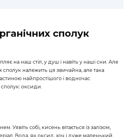
органічних сполук
яє на наш стіл, у душ і навіть у наші сни. Але
х сполук належить ця звичайна, але така
частиною найпростішого і водночас
 сполук: оксиди.
. Уявіть собі, кисень вітається із залізом,
еріал. Вода, як оксид, хоч і дуже маленький