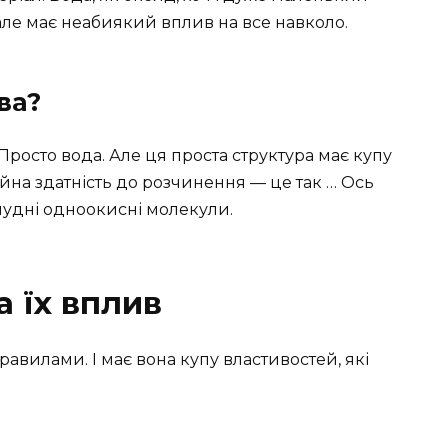
але має неабиякий вплив на все навколо.
ва?
 Просто вода. Але ця проста структура має купу
айна здатність до розчинення — це так … Ось
нудні одноокисні молекули.
а їх вплив
авилами. І має вона купу властивостей, які