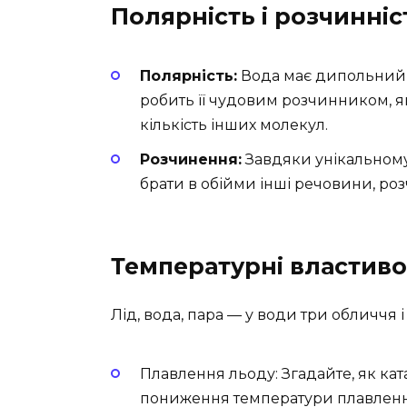
Полярність і розчинніс
Полярність:
Вода має дипольний м
робить її чудовим розчинником, 
кількість інших молекул.
Розчинення:
Завдяки унікальному
брати в обійми інші речовини, розч
Температурні властиво
Лід, вода, пара — у води три обличчя 
Плавлення льоду: Згадайте, як кат
пониження температури плавленн