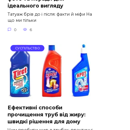
ідеального вигляду
Татуаж брів до і після: факти й міфи На
що ми тільки
0
6
СУСПІЛЬСТВО
Ефективні способи
прочищення труб від жиру:
швидкі рішення для дому
Чим пробити жир в трубах: практичні