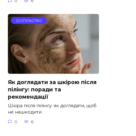
0
6
СУСПІЛЬСТВО
Як доглядати за шкірою після
пілінгу: поради та
рекомендації
Шкіра після пілінгу: як доглядати, щоб
не нашкодити
0
6