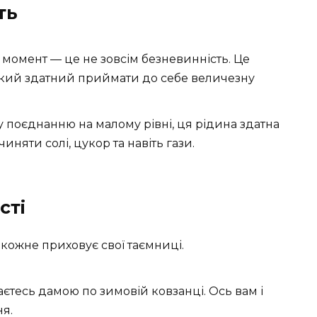
ть
омент — це не зовсім безневинність. Це
який здатний приймати до себе величезну
 поєднанню на малому рівні, ця рідина здатна
иняти солі, цукор та навіть гази.
сті
і кожне приховує свої таємниці.
аєтесь дамою по зимовій ковзанці. Ось вам і
я.