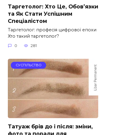
Таргетолог: Хто Це, Обов’язки
та Як Стати Успішним
Спеціалістом
Таргетолог: професія цифрової епохи
Хто такий таргетолог?
0
281
СУСПІЛЬСТВО
Татуаж брів до і після: зміни,
фото та поради для