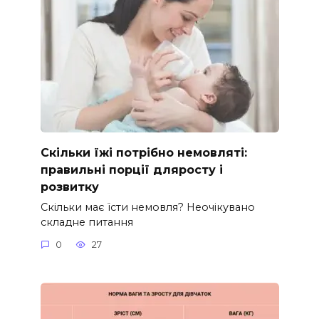
Скільки їжі потрібно немовляті:
правильні порції дляросту і
розвитку
Скільки має їсти немовля? Неочікувано
складне питання
0
27