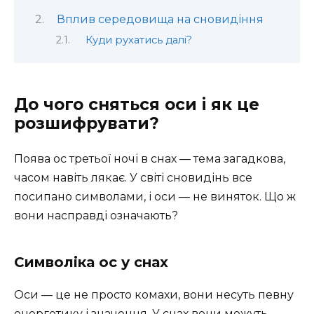
Вплив середовища на сновидіння
Куди рухатись далі?
До чого сняться оси і як це
розшифрувати?
Поява ос третьої ночі в снах — тема загадкова,
часом навіть лякає. У світі сновидінь все
посипано символами, і оси — не виняток. Що ж
вони насправді означають?
Символіка ос у снах
Оси — це не просто комахи, вони несуть певну
енергетику і значення. У снах вони можуть