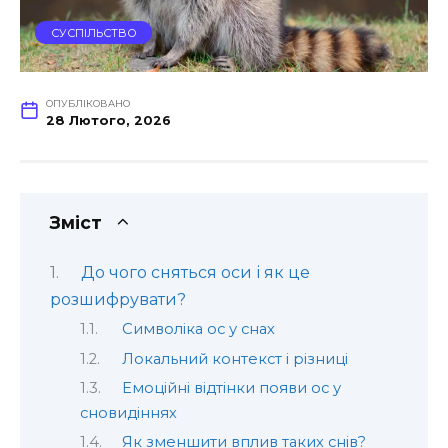
СУСПІЛЬСТВО
ОПУБЛІКОВАНО
28 Лютого, 2026
Зміст
До чого сняться оси і як це
розшифрувати?
Символіка ос у снах
Локальний контекст і різниці
Емоційні відтінки появи ос у
сновидіннях
Як зменшити вплив таких снів?