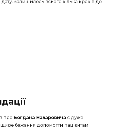
 дату. Залишилось всього кілька кроків до
ндації
ів про
Богдана Назаровича
є дуже
і щире бажання допомогти пацієнтам