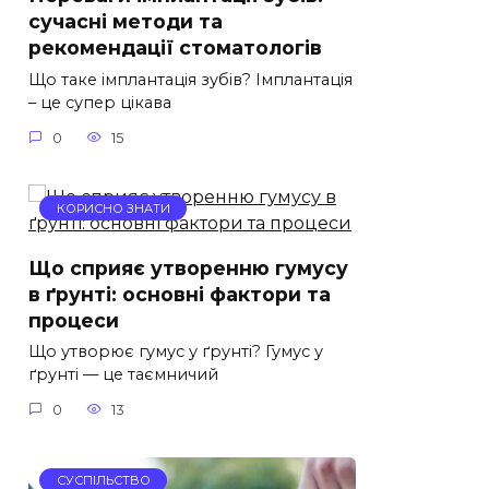
сучасні методи та
рекомендації стоматологів
Що таке імплантація зубів? Імплантація
– це супер цікава
0
15
КОРИСНО ЗНАТИ
Що сприяє утворенню гумусу
в ґрунті: основні фактори та
процеси
Що утворює гумус у ґрунті? Гумус у
ґрунті — це таємничий
0
13
СУСПІЛЬСТВО