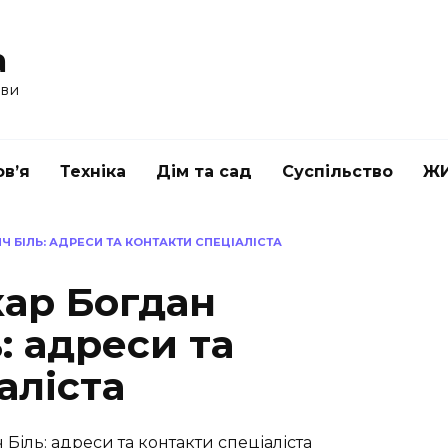
a
ави
в’я
Техніка
Дім та сад
Суспільство
Ж
 БІЛЬ: АДРЕСИ ТА КОНТАКТИ СПЕЦІАЛІСТА
кар Богдан
: адреси та
аліста