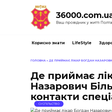
Перейти
до
36000.com.u
вмісту
Ваш провідник у житті Полт
Корисно знати
LifeStyle
Здоро
ГОЛОВНА
»
ДЕ ПРИЙМАЄ ЛІКАР БОГДАН НАЗАРОВИЧ
Де приймає лі
Назарович Біль
контакти спеці
СУСПІЛЬСТВО