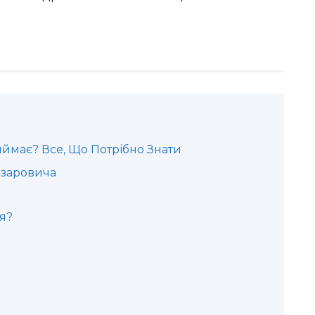
иймає? Все, Що Потрібно Знати
азаровича
я?