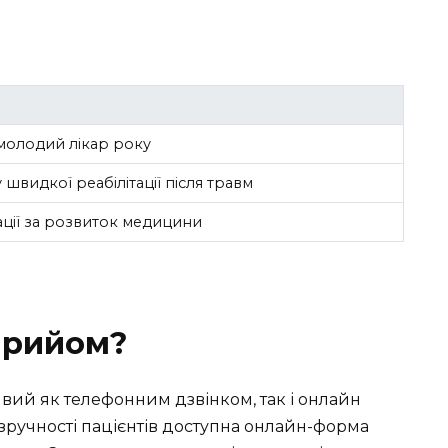
олодий лікар року
видкої реабілітації після травм
ації за розвиток медицини
Прийом?
ий як телефонним дзвінком, так і онлайн
 зручності пацієнтів доступна онлайн-форма