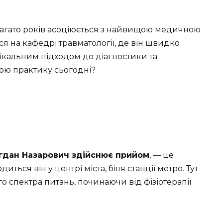
 багато років асоціюється з найвищою медичною
ся на кафедрі травматології, де він швидко
ікальним підходом до діагностики та
вою практику сьогодні?
гдан Назарович здійснює прийом
, — це
ться він у центрі міста, біля станції метро. Тут
го спектра питань, починаючи від фізіотерапії