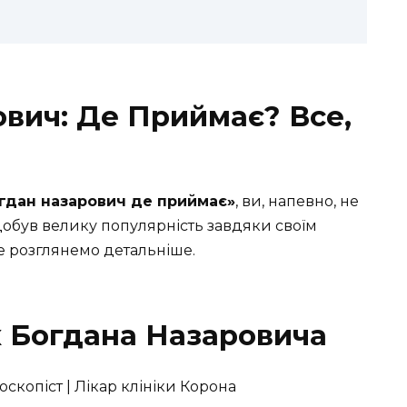
ович: Де Приймає? Все,
и
огдан назарович де приймає»
, ви, напевно, не
 здобув велику популярність завдяки своїм
е розглянемо детальніше.
 Богдана Назаровича