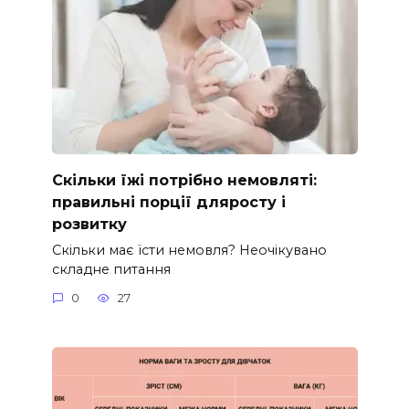
Скільки їжі потрібно немовляті:
правильні порції дляросту і
розвитку
Скільки має їсти немовля? Неочікувано
складне питання
0
27