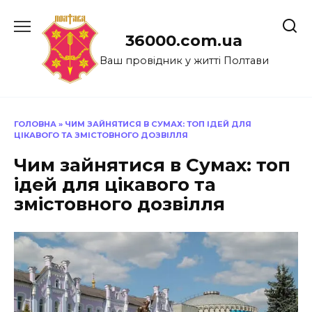
Перейти
до
36000.com.ua
вмісту
Ваш провідник у житті Полтави
ГОЛОВНА
»
ЧИМ ЗАЙНЯТИСЯ В СУМАХ: ТОП ІДЕЙ ДЛЯ
ЦІКАВОГО ТА ЗМІСТОВНОГО ДОЗВІЛЛЯ
Чим зайнятися в Сумах: топ
ідей для цікавого та
змістовного дозвілля