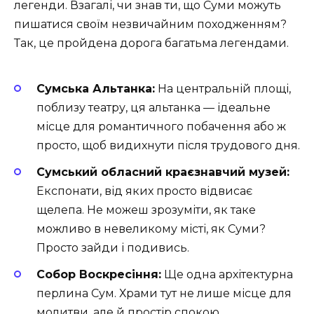
легенди. Взагалі, чи знав ти, що Суми можуть
пишатися своїм незвичайним походженням?
Так, це пройдена дорога багатьма легендами.
Сумська Альтанка:
На центральній площі,
поблизу театру, ця альтанка — ідеальне
місце для романтичного побачення або ж
просто, щоб видихнути після трудового дня.
Сумський обласний краєзнавчий музей:
Експонати, від яких просто відвисає
щелепа. Не можеш зрозуміти, як таке
можливо в невеликому місті, як Суми?
Просто зайди і подивись.
Собор Воскресіння:
Ще одна архітектурна
перлина Сум. Храми тут не лише місце для
молитви, але й простір спокою.