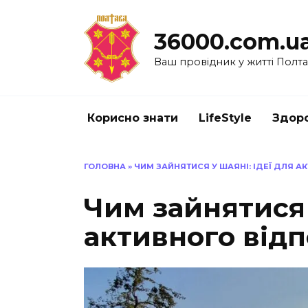
Перейти
до
36000.com.u
вмісту
Ваш провідник у житті Полт
Корисно знати
LifeStyle
Здоро
ГОЛОВНА
»
ЧИМ ЗАЙНЯТИСЯ У ШАЯНІ: ІДЕЇ ДЛЯ А
Чим зайнятися 
активного відп