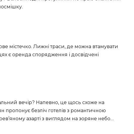
посмішку.
ве містечко. Лижні траси, де можна втамувати
сцях є оренда спорядження і досвідчені
альний вечір? Напевно, це щось схоже на
ян пропонує безліч готелів з романтичною
рев’яному азарті з виглядом на зоряне небо…