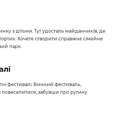
нку з дітьми. Тут удосталь майданчиків, де
тортик. Хочете створити справжнє сімейне
вий парк.
алі
ітні фестивалі. Винний фестиваль,
 повеселитися, забувши про рутину.