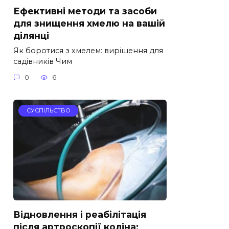
Ефективні методи та засоби
для знищення хмелю на вашій
ділянці
Як боротися з хмелем: вирішення для
садівників Чим
0
6
СУСПІЛЬСТВО
Відновлення і реабілітація
після артроскопії коліна: