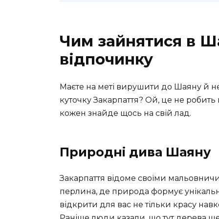
Чим зайнятися в Ша
відпочинку
Маєте на меті вирушити до Шаяну й не
куточку Закарпаття? Ой, це не робить 
кожен знайде щось на свій лад.
Природні дива Шаяну
Закарпаття відоме своїми мальовнич
перлина, де природа формує унікаль
відкрити для вас не тільки красу навк
Раніше люди казали, що тут дерева ше