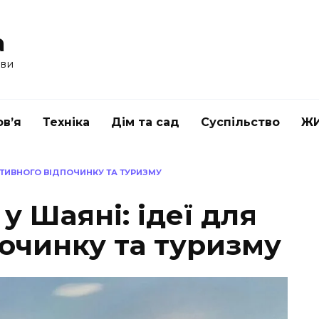
a
ави
в’я
Техніка
Дім та сад
Суспільство
Ж
КТИВНОГО ВІДПОЧИНКУ ТА ТУРИЗМУ
у Шаяні: ідеї для
очинку та туризму