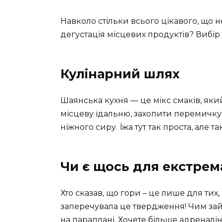
Навколо стільки всього цікавого, що н
дегустація місцевих продуктів? Вибір 
Кулінарний шлях
Шаянська кухня — це мікс смаків, яки
місцеву їдальню, захопити перемичку 
ніжного сиру. Їжа тут так проста, але та
Чи є щось для екстрем
Хто сказав, що гори – це лише для тих
заперечувала це твердження! Чим зайня
на параплані. Хочете більше адренал