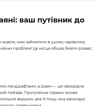
яні: ваш путівник до
 знаєте, чим зайнятися в цьому чарівному
ніяких проблем! Це місце обіцяє безліч розваг,
ими ландшафтами, а Шаян — це своєрідна
ний пейзаж. Прогулянка горами зможе
олишніх вершин, але й тишу, яка заліковує.
почуть древні казки.