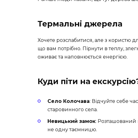
Термальні джерела
Хочете розслабитися, але з користю д
що вам потрібно. Пірнути в теплу, злег
оживає та наповнюється енергією.
Куди піти на екскурсію
Село Колочава
: Відчуйте себе ч
старовинного села.
Невицький замок
: Розташований в
не одну таємницю.