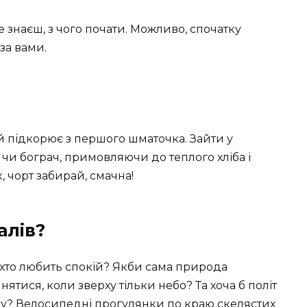
е знаєш, з чого почати. Можливо, спочатку
за вами.
й підкорює з першого шматочка. Зайти у
чи бограч, примовляючи до теплого хліба і
к, чорт забирай, смачна!
алів?
, хто любить спокій? Якби сама природа
тися, коли зверху тільки небо? Та хоча б політ
іну? Велосипедні прогулянки по краю скелястих