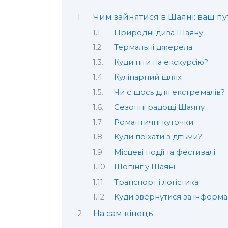
Чим зайнятися в Шаяні: ваш пу
Природні дива Шаяну
Термальні джерела
Куди піти на екскурсію?
Кулінарний шлях
Чи є щось для екстремалів?
Сезонні радощі Шаяну
Романтичні куточки
Куди поїхати з дітьми?
Місцеві події та фестивалі
Шопінг у Шаяні
Транспорт і логістика
Куди звернутися за інформа
На сам кінець…