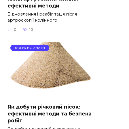
ефективні методи
Відновлення і реабілітація після
артроскопії колінного
0
10
КОРИСНО ЗНАТИ
Як добути річковий пісок:
ефективні методи та безпека
робіт
Як добути річковий пісок: повне