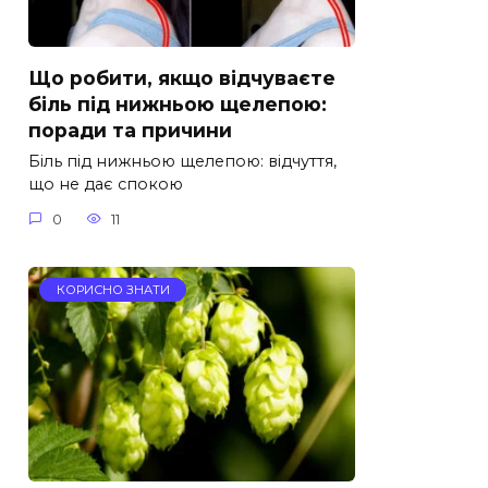
Що робити, якщо відчуваєте
біль під нижньою щелепою:
поради та причини
Біль під нижньою щелепою: відчуття,
що не дає спокою
0
11
КОРИСНО ЗНАТИ