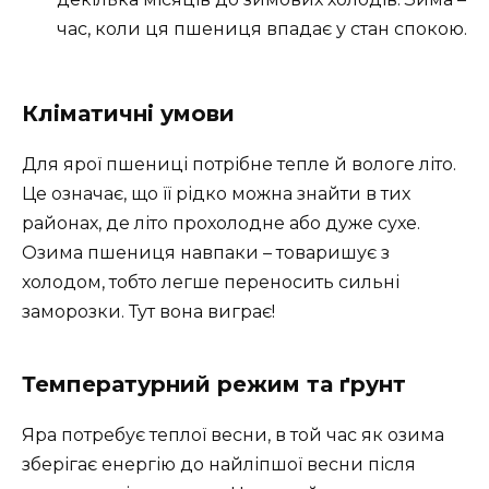
час, коли ця пшениця впадає у стан спокою.
Кліматичні умови
Для ярої пшениці потрібне тепле й вологе літо.
Це означає, що її рідко можна знайти в тих
районах, де літо прохолодне або дуже сухе.
Озима пшениця навпаки – товаришує з
холодом, тобто легше переносить сильні
заморозки. Тут вона виграє!
Температурний режим та ґрунт
Яра потребує теплої весни, в той час як озима
зберігає енергію до найліпшої весни після