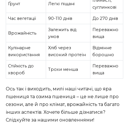
Глинисті,
Ґрунт
Легкі піщані
суглинкові
Час вегетації
90-110 днів
До 270 днів
Залежить від
Переважно
Врожайність
умов
вища
Кулінарне
Хліб через
Відмінне
використання
високий протеїн
борошно
Стійкість до
Переважно
Трохи менша
хвороб
вища
Ось так і виходить, милі наші читачі, що яра
пшениця та озима пшениця – це не лише про
сезони, але й про клімат, врожайність та багато
інших аспектів. Хочете більше дізнатися?
Слідкуйте за нашими оновленнями!