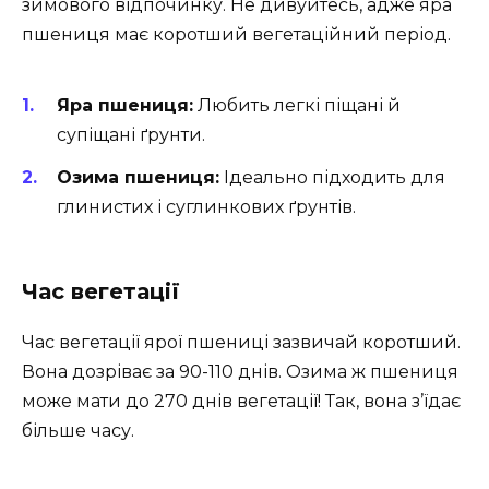
зимового відпочинку. Не дивуйтесь, адже яра
пшениця має коротший вегетаційний період.
Яра пшениця:
Любить легкі піщані й
супіщані ґрунти.
Озима пшениця:
Ідеально підходить для
глинистих і суглинкових ґрунтів.
Час вегетації
Час вегетації ярої пшениці зазвичай коротший.
Вона дозріває за 90-110 днів. Озима ж пшениця
може мати до 270 днів вегетації! Так, вона з’їдає
більше часу.