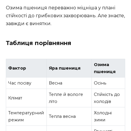
Озима пшениця переважно міцніша у плані
стійкості до грибкових захворювань. Але знаєте,
завжди є винятки.
Таблиця порівняння
Озима
Фактор
Яра пшениця
пшениця
Час посіву
Весна
Осінь
Тепле й вологе
Стійкість до
Клімат
літо
холодів
Температурний
Холодні
Тепла весна
режим
зими