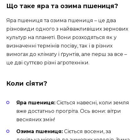
Що таке яра та озима пшениця?
Яра пшениця та озима пшениця – це два
різновиди одного з найважливіших зернових
культур на планеті. Вони розходяться як у
визначенні термінів посіву, так і в різних
вимогах до клімату і ґрунтів, але перш за все –
це дві суттєво різні агротехніки.
Коли сіяти?
Яра пшениця:
Сіється навесні, коли земля
вже достатньо прогріта. Ось вони: вітри
весняних змін!
Озима пшениця:
Сіється восени, за
декілька місяців до зимових холодів. Зима –