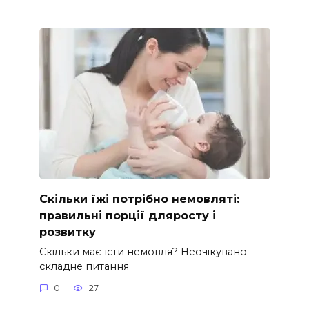
Скільки їжі потрібно немовляті:
правильні порції дляросту і
розвитку
Скільки має їсти немовля? Неочікувано
складне питання
0
27