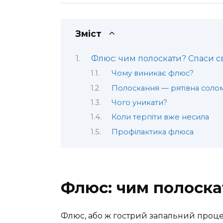
Зміст
Флюс: чим полоскати? Спаси с
Чому виникає флюс?
Полоскання — рятівна соло
Чого уникати?
Коли терпіти вже несила
Профілактика флюса
Флюс: чим полоска
Флюс, або ж гострий запальний процес