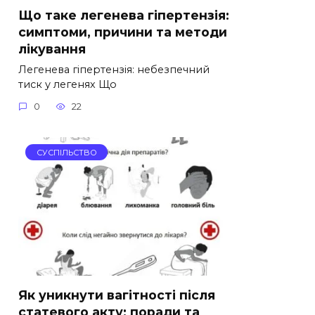
Що таке легенева гіпертензія:
симптоми, причини та методи
лікування
Легенева гіпертензія: небезпечний
тиск у легенях Що
0
22
СУСПІЛЬСТВО
Як уникнути вагітності після
статевого акту: поради та