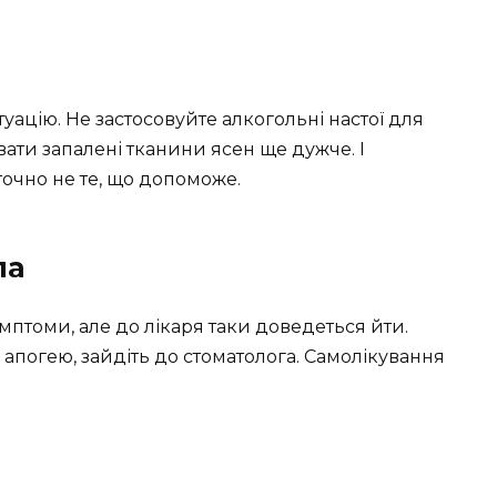
уацію. Не застосовуйте алкогольні настої для
ати запалені тканини ясен ще дужче. І
точно не те, що допоможе.
ла
птоми, але до лікаря таки доведеться йти.
 апогею, зайдіть до стоматолога. Самолікування