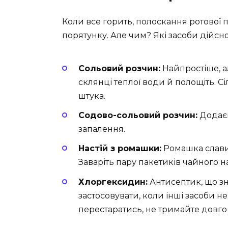
Коли все горить, полоскання ротової
порятунку. Але чим? Які засоби дійс
Сольовий розчин:
Найпростіше, ал
склянці теплої води й полощіть. Сі
штука.
Содово-сольовий розчин:
Додаєм
запалення.
Настій з ромашки:
Ромашка слави
Заваріть пару пакетиків чайного н
Хлоргексидин:
Антисептик, що зн
застосовувати, коли інші засоби не
перестаратись, не тримайте довго