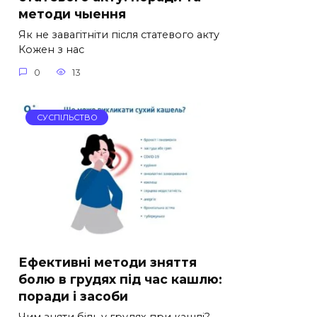
методи чыення
Як не завагітніти після статевого акту
Кожен з нас
0
13
СУСПІЛЬСТВО
Ефективні методи зняття
болю в грудях під час кашлю:
поради і засоби
Чим зняти біль у грудях при кашлі?