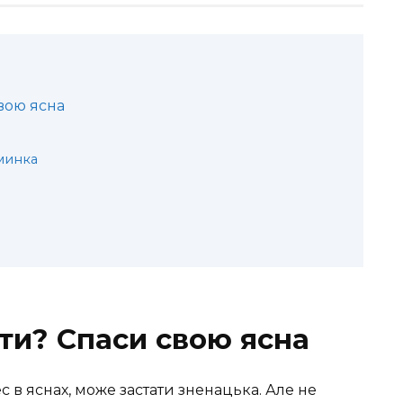
вою ясна
минка
ти? Спаси свою ясна
 в яснах, може застати зненацька. Але не