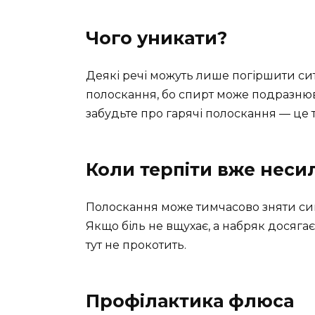
Чого уникати?
Деякі речі можуть лише погіршити сит
полоскання, бо спирт може подразнюв
забудьте про гарячі полоскання — це 
Коли терпіти вже неси
Полоскання може тимчасово зняти сим
Якщо біль не вщухає, а набряк досягає
тут не прокотить.
Профілактика флюса