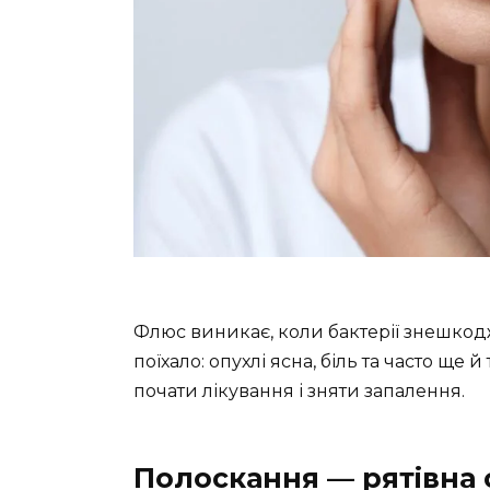
Флюс виникає, коли бактерії знешкоджу
поїхало: опухлі ясна, біль та часто щ
почати лікування і зняти запалення.
Полоскання — рятівна