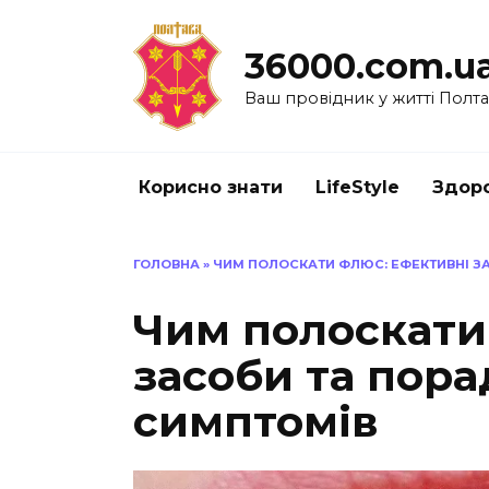
Перейти
до
36000.com.u
вмісту
Ваш провідник у житті Полт
Корисно знати
LifeStyle
Здоро
ГОЛОВНА
»
ЧИМ ПОЛОСКАТИ ФЛЮС: ЕФЕКТИВНІ З
Чим полоскати
засоби та пора
симптомів