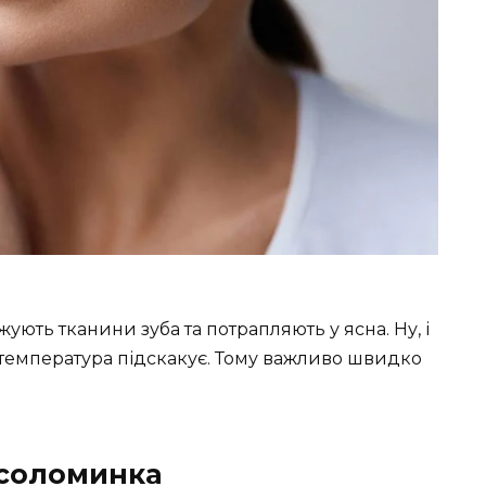
ють тканини зуба та потрапляють у ясна. Ну, і
е й температура підскакує. Тому важливо швидко
 соломинка