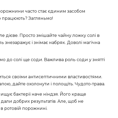
 порожнини часто стає єдиним засобом
но працюють? Загляньмо!
е дієве. Просто змішайте чайну ложку солі в
ль знезаражує і знімає набряк. Доволі магічна
о до солі ще соди. Важлива роль соди у знятті
ться своїми антисептичними властивостями.
апою, дайте охолонути і полощіть. Чудото-трава.
ищує бактерії наче ніндзя. Його краще
 дали добрих результатів. Але, щоб не
 в ротовій порожнині.