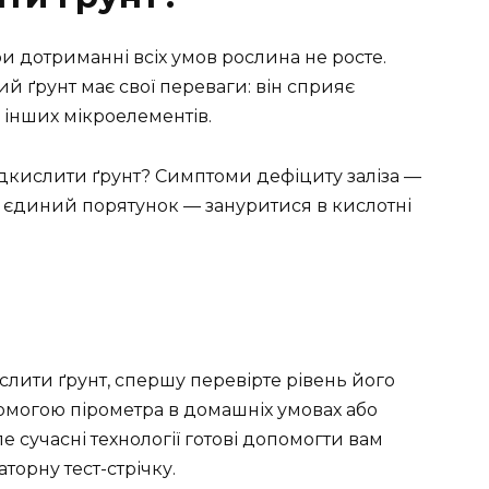
ри дотриманні всіх умов рослина не росте.
й ґрунт має свої переваги: він сприяє
 інших мікроелементів.
підкислити ґрунт? Симптоми дефіциту заліза —
І єдиний порятунок — зануритися в кислотні
слити ґрунт, спершу перевірте рівень його
помогою пірометра в домашніх умовах або
е сучасні технології готові допомогти вам
орну тест-стрічку.