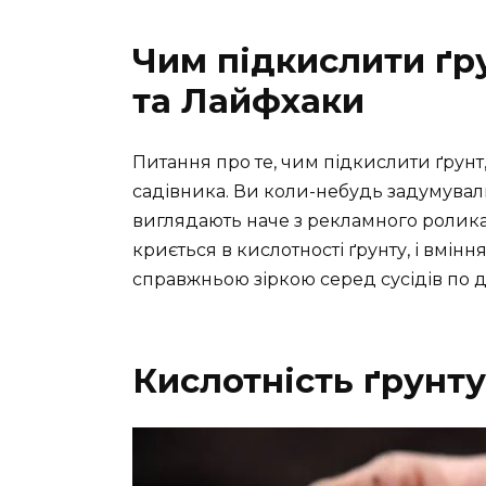
Чим підкислити ґр
та Лайфхаки
Питання про те, чим підкислити ґрунт
садівника. Ви коли-небудь задумувал
виглядають наче з рекламного ролика,
криється в кислотності ґрунту, і вмі
справжньою зіркою серед сусідів по д
Кислотність ґрунту