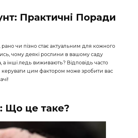
унт: Практичні Поради
, рано чи пізно стає актуальним для кожного
ись, чому деякі рослини в вашому саду
 а інші ледь виживають? Відповідь часто
ння керувати цим фактором може зробити вас
ачі!
: Що це таке?