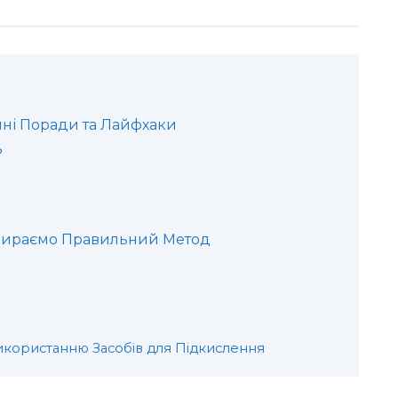
чні Поради та Лайфхаки
?
ибираємо Правильний Метод
икористанню Засобів для Підкислення