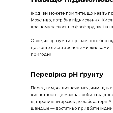
Іноді ви можете помітити, що навіть п
Можливо, потрібна підкислення. Кисли
кращому засвоєнню фосфору, заліза та
Отже, як зрозуміти, що вам потрібно 
це жовте листя з зеленими жилками. 
пригоди!
Перевірка pH ґрунту
Перед тим, як визначатися, чим підки
кислотності. Це можна зробити за до
відправивши зразок до лабораторії. Ал
швидше — достатньо придбати індикат