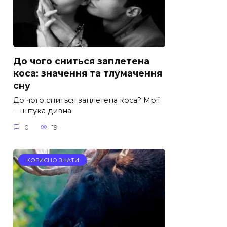
До чого сниться заплетена
коса: значення та тлумачення
сну
До чого сниться заплетена коса? Мрії
— штука дивна.
0
19
КОРИСНО ЗНАТИ