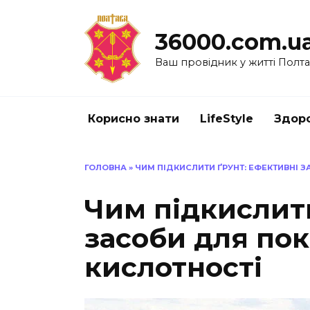
Перейти
до
36000.com.u
вмісту
Ваш провідник у житті Полт
Корисно знати
LifeStyle
Здоро
ГОЛОВНА
»
ЧИМ ПІДКИСЛИТИ ҐРУНТ: ЕФЕКТИВНІ 
Чим підкислити
засоби для по
кислотності