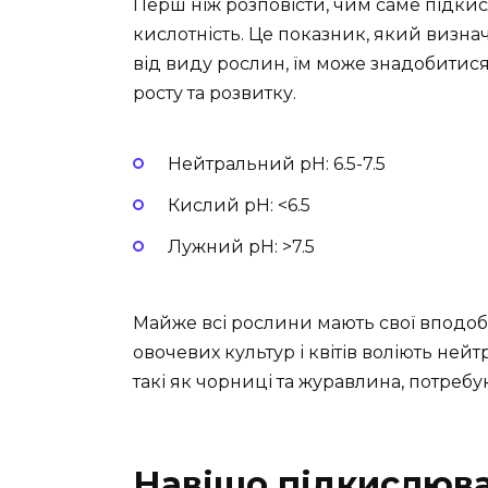
Перш ніж розповісти, чим саме підкисл
кислотність. Це показник, який визна
від виду рослин, їм може знадобитис
росту та розвитку.
Нейтральний pH: 6.5-7.5
Кислий pH: <6.5
Лужний pH: >7.5
Майже всі рослини мають свої вподоба
овочевих культур і квітів воліють ней
такі як чорниці та журавлина, потреб
Навіщо підкислюва