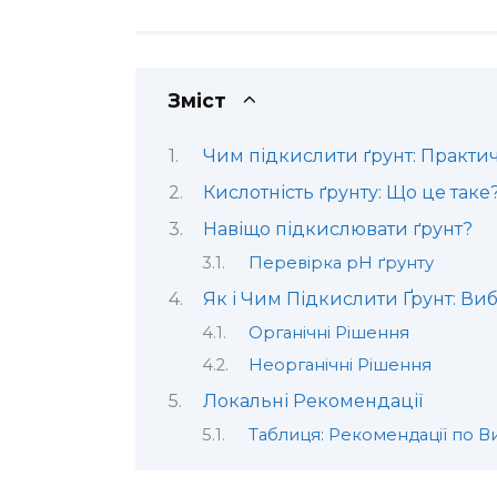
Зміст
Чим підкислити ґрунт: Практи
Кислотність ґрунту: Що це таке
Навіщо підкислювати ґрунт?
Перевірка pH ґрунту
Як і Чим Підкислити Ґрунт: В
Органічні Рішення
Неорганічні Рішення
Локальні Рекомендації
Таблиця: Рекомендації по В