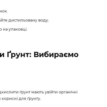
нок.
дайте дистильовану воду.
ю на упаковці.
ти Ґрунт: Вибираємо
д
кислити ґрунт мають увійти органічні
й корисні для ґрунту.