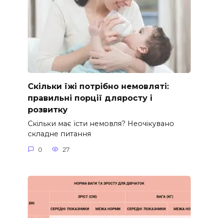
Скільки їжі потрібно немовляті:
правильні порції дляросту і
розвитку
Скільки має їсти немовля? Неочікувано
складне питання
0
27