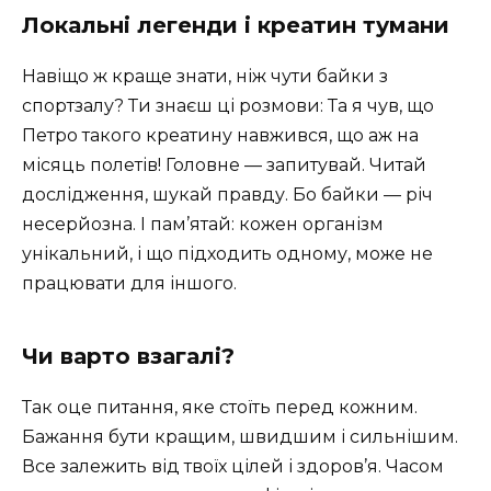
Локальні легенди і креатин тумани
Навіщо ж краще знати, ніж чути байки з
спортзалу? Ти знаєш ці розмови: Та я чув, що
Петро такого креатину навжився, що аж на
місяць полетів! Головне — запитувай. Читай
дослідження, шукай правду. Бо байки — річ
несерйозна. І пам’ятай: кожен організм
унікальний, і що підходить одному, може не
працювати для іншого.
Чи варто взагалі?
Так оце питання, яке стоїть перед кожним.
Бажання бути кращим, швидшим і сильнішим.
Все залежить від твоїх цілей і здоров’я. Часом