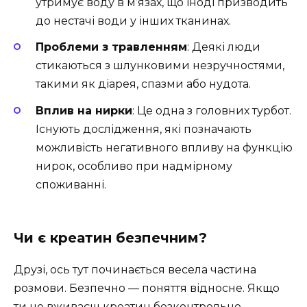
утримує воду в м’язах, що іноді призводить
до нестачі води у інших тканинах.
Проблеми з травленням
: Деякі люди
стикаються з шлунковими незручностями,
такими як діарея, спазми або нудота.
Вплив на нирки
: Це одна з головних турбот.
Існують дослідження, які позначають
можливість негативного впливу на функцію
нирок, особливо при надмірному
споживанні.
Чи є креатин безпечним?
Друзі, ось тут починається весела частина
розмови. Безпечно — поняття відносне. Якщо
ти не вживаєш креатин безконтрольно,