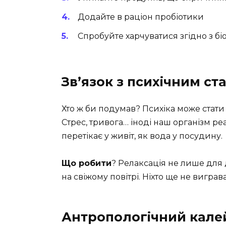
Додайте в раціон пробіотики
Спробуйте харчуватися згідно з б
Зв’язок з психічним ст
Хто ж би подумав? Психіка може стати
Стрес, тривога… іноді наш організм ре
перетікає у живіт, як вода у посудину.
Що робити
? Релаксація не лише для д
на свіжому повітрі. Ніхто ще не виграв
Антропологічний кале