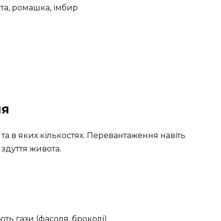
та, ромашка, імбир
ня
та в яких кількостях. Перевантаження навіть
здуття живота.
ть гази (фасоля, броколі)