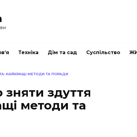
a
ави
в’я
Техніка
Дім та сад
Суспільство
Ж
ТА: НАЙКРАЩІ МЕТОДИ ТА ПОРАДИ
 зняти здуття
ащі методи та