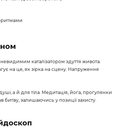
іоритмами
аном
 невидимим каталізатором здуття живота.
агує на це, як зірка на сцену. Напруження
уші, а й для тіла. Медитація, йога, прогулянки
ав битву, залишаючись у позиції захисту.
йдоскоп