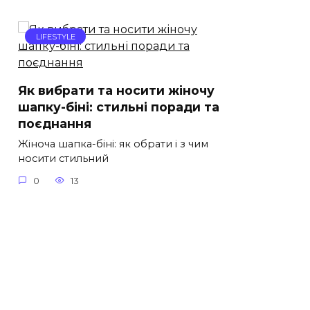
LIFESTYLE
Як вибрати та носити жіночу
шапку-біні: стильні поради та
поєднання
Жіноча шапка-біні: як обрати і з чим
носити стильний
0
13