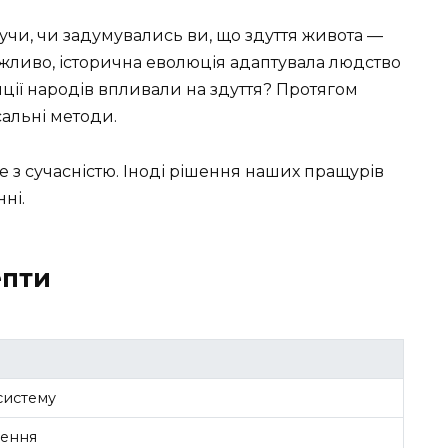
жучи, чи задумувались ви, що здуття живота —
жливо, історична еволюція адаптувала людство
иції народів впливали на здуття? Протягом
сальні методи.
ле з сучасністю. Іноді рішення наших пращурів
ні.
епти
систему
рення