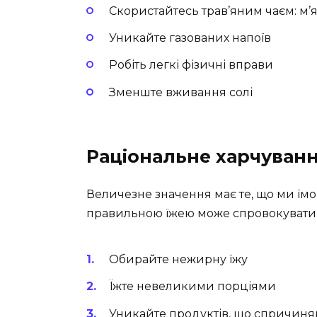
Скористайтесь трав’яним чаєм: м’я
Уникайте газованих напоїв
Робіть легкі фізичні вправи
Зменште вживання солі
Раціональне харчуван
Величезне значення має те, що ми їмо 
правильною їжею може спровокувати 
Обирайте нежирну їжу
Їжте невеликими порціями
Уникайте продуктів, що спричиняю