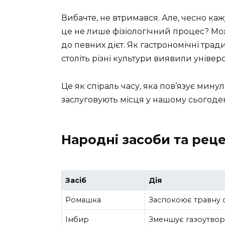
Вибачте, не втримався. Але, чесно ка
це не лише фізіологічний процес? Мо
до певних дієт. Як гастрономічні трад
століть різні культури виявили універ
Це як спіраль часу, яка пов’язує мину
заслуговують місця у нашому сьогоден
Народні засоби та рец
Засіб
Дія
Ромашка
Заспокоює травну 
Імбир
Зменшує газоутво