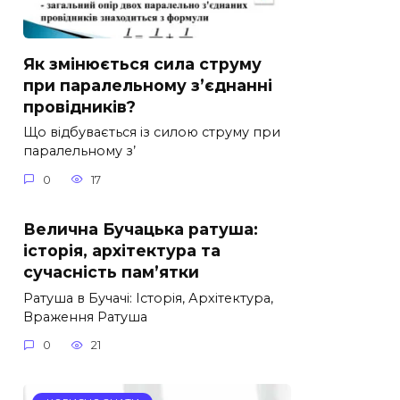
Як змінюється сила струму
при паралельному з’єднанні
провідників?
Що відбувається із силою струму при
паралельному з’
0
17
Велична Бучацька ратуша:
історія, архітектура та
сучасність пам’ятки
Ратуша в Бучачі: Історія, Архітектура,
Враження Ратуша
0
21