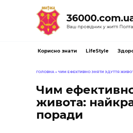
Перейти
до
36000.com.u
вмісту
Ваш провідник у житті Полт
Корисно знати
LifeStyle
Здоро
ГОЛОВНА
»
ЧИМ ЕФЕКТИВНО ЗНЯТИ ЗДУТТЯ ЖИВО
Чим ефективно
живота: найкр
поради