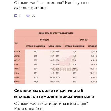
Скільки має їсти немовля? Неочікувано
складне питання
0
27
Скільки має важити дитина в 5
місяців: оптимальні показники ваги
Скільки має важити дитина в 5 місяців?
Коли мова йде