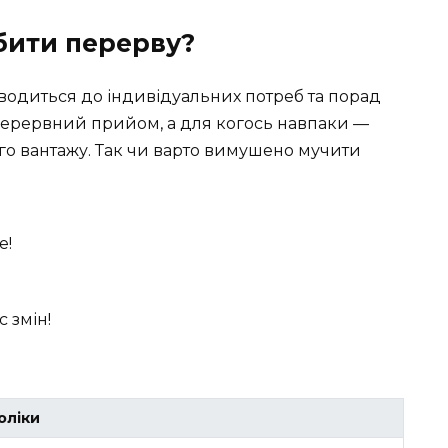
обити перерву?
зводиться до індивідуальних потреб та порад
зперервний прийом, а для когось навпаки —
го вантажу. Так чи варто вимушено мучити
e!
 змін!
оліки