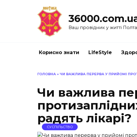
Перейти
до
36000.com.u
вмісту
Ваш провідник у житті Полт
Корисно знати
LifeStyle
Здоро
ГОЛОВНА
»
ЧИ ВАЖЛИВА ПЕРЕРВА У ПРИЙОМІ ПРОТ
Чи важлива пе
протизаплідних
радять лікарі?
СУСПІЛЬСТВО