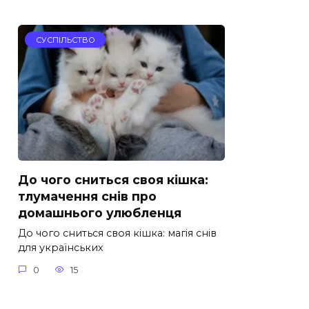
СУСПІЛЬСТВО
До чого сниться своя кішка:
тлумачення снів про
домашнього улюбленця
До чого сниться своя кішка: магія снів
для українських
0
15