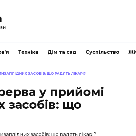
a
ави
в’я
Техніка
Дім та сад
Суспільство
Ж
ИЗАПЛІДНИХ ЗАСОБІВ: ЩО РАДЯТЬ ЛІКАРІ?
рерва у прийомі
 засобів: що