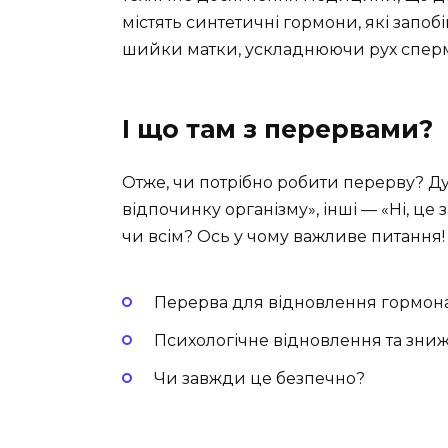
містять синтетичні гормони, які запоб
шийки матки, ускладнюючи рух сперма
І що там з перервами?
Отже, чи потрібно робити перерву? Дум
відпочинку організму», інші — «Ні, це
чи всім? Ось у чому важливе питання!
Перерва для відновлення гормона
Психологічне відновлення та зниж
Чи завжди це безпечно?