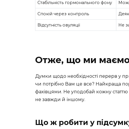
Стабільність гормонального фону
Можл
Спокій через контроль
Деяк
Відсутність овуляції
Не з
Отже, що ми маєм
Думки щодо необхідності перерв у при
чи потрібно Вам це все? Найкраща пор
фахівцями. Не уподобай кожну статтю в
не завжди й іншому.
Що ж робити у підсумк