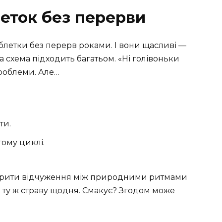
еток без перерви
блетки без перерв роками. І вони щасливі —
ка схема підходить багатьом. «Ні голівоньки
проблеми. Але…
ти.
тому циклі.
творити відчуження між природними ритмами
у й ту ж страву щодня. Смакує? Згодом може