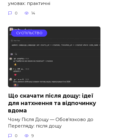
умовах: практичні
0
14
СУСПІЛЬСТВО
Що скачати після дощу: ідеї
для натхнення та відпочинку
вдома
Чому Після Дощу — Обов’язково до
Перегляду: після дощу
0
9