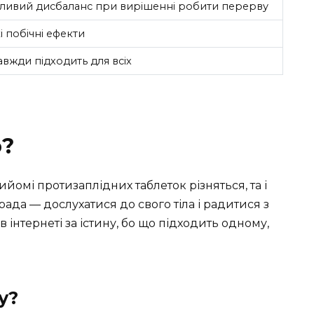
ивий дисбаланс при вирішенні робити перерву
і побічні ефекти
авжди підходить для всіх
о?
йомі протизаплідних таблеток різняться, та і
ада — дослухатися до свого тіла і радитися з
 інтернеті за істину, бо що підходить одному,
у?