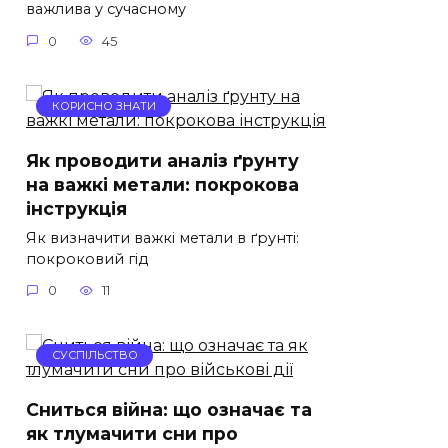
важлива у сучасному
0
45
КОРИСНО ЗНАТИ
Як проводити аналіз ґрунту
на важкі метали: покрокова
інструкція
Як визначити важкі метали в ґрунті:
покроковий гід
0
11
СУСПІЛЬСТВО
Сниться війна: що означає та
як тлумачити сни про