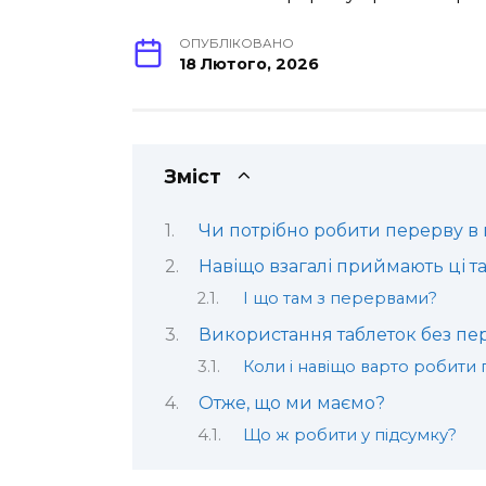
ОПУБЛІКОВАНО
18 Лютого, 2026
Зміст
Чи потрібно робити перерву в
Навіщо взагалі приймають ці т
І що там з перервами?
Використання таблеток без пе
Коли і навіщо варто робити
Отже, що ми маємо?
Що ж робити у підсумку?