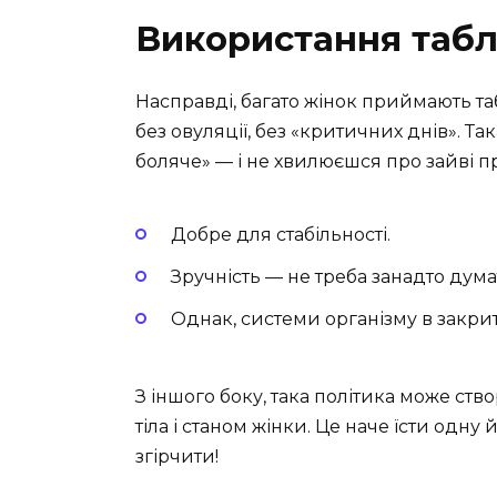
Використання табл
Насправді, багато жінок приймають та
без овуляції, без «критичних днів». Та
боляче» — і не хвилюєшся про зайві 
Добре для стабільності.
Зручність — не треба занадто дума
Однак, системи організму в закри
З іншого боку, така політика може с
тіла і станом жінки. Це наче їсти одн
згірчити!