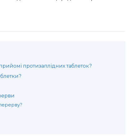
 прийомі протизаплідних таблеток?
аблетки?
рерви
 перерву?