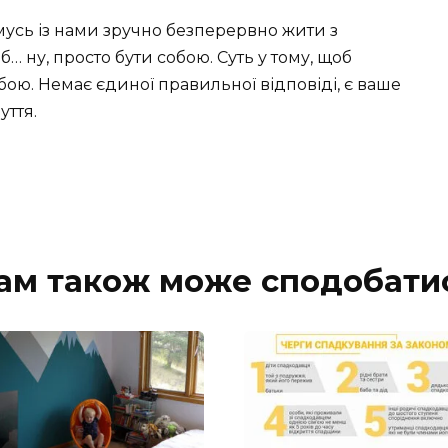
мусь із нами зручно безперервно жити з
б… ну, просто бути собою. Суть у тому, щоб
бою. Немає єдиної правильної відповіді, є ваше
уття.
ам також може сподобати