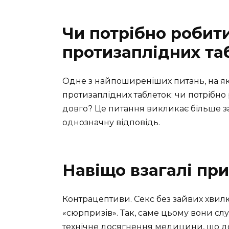
Чи потрібно робит
протизаплідних та
Одне з найпоширеніших питань, на які
протизаплідних таблеток: чи потрібно 
довго? Це питання викликає більше за
однозначну відповідь.
Навіщо взагалі пр
Контрацептиви. Секс без зайвих хвил
«сюрпризів». Так, саме цьому вони сл
технічне досягнення медицини, що до