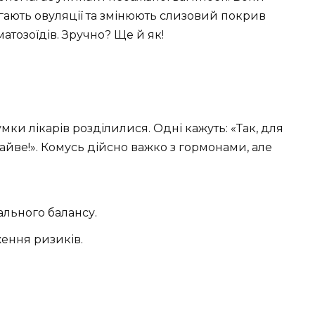
ігають овуляції та змінюють слизовий покрив
тозоїдів. Зручно? Ще й як!
ки лікарів розділилися. Одні кажуть: «Так, для
 зайве!». Комусь дійсно важко з гормонами, але
льного балансу.
ення ризиків.