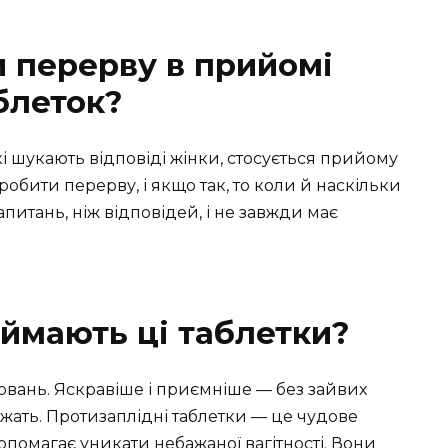
и перерву в прийомі
блеток?
 шукають відповіді жінки, стосується прийому
робити перерву, і якщо так, то коли й наскільки
питань, ніж відповідей, і не завжди має
иймають ці таблетки?
ювань. Яскравіше і приємніше — без зайвих
ужать. Протизаплідні таблетки — це чудове
помагає уникати небажаної вагітності. Вони