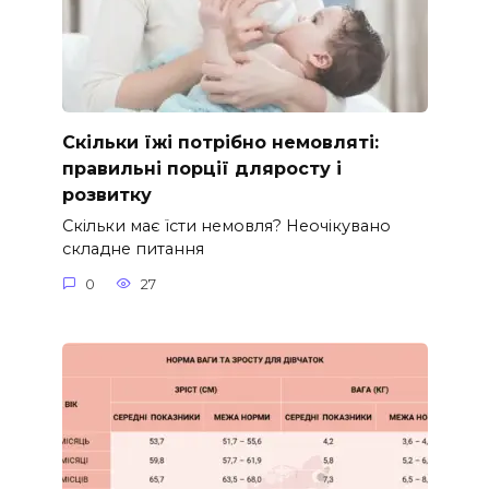
Скільки їжі потрібно немовляті:
правильні порції дляросту і
розвитку
Скільки має їсти немовля? Неочікувано
складне питання
0
27