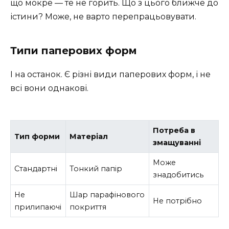
що мокре — те не горить. Що з цього ближче до
істини? Може, не варто перепрацьовувати.
Типи паперових форм
І на останок. Є різні види паперових форм, і не
всі вони однакові.
Потреба в
Тип форми
Матеріал
змащуванні
Може
Стандартні
Тонкий папір
знадобитись
Не
Шар парафінового
Не потрібно
прилипаючі
покриття