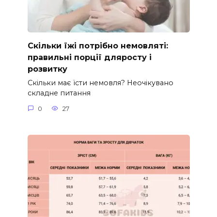
Скільки їжі потрібно немовляті:
правильні порції дляросту і
розвитку
Скільки має їсти немовля? Неочікувано
складне питання
0
27