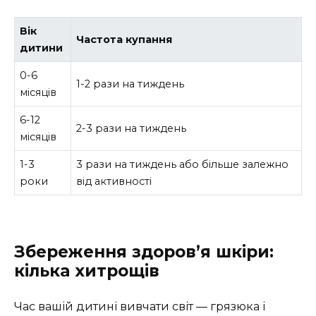
Вік
Частота купання
дитини
0-6
1-2 рази на тиждень
місяців
6-12
2-3 рази на тиждень
місяців
1-3
3 рази на тиждень або більше залежно
роки
від активності
Збереження здоров’я шкіри:
кілька хитрощів
Час вашій дитині вивчати світ — грязюка і