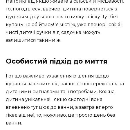
Наприклад, якщо живете в сільській місцевості,
то, погодьтеся, ввечері дитина повернеться з
цуценям-друзякою вся в пилку і піску. Тут без
купань не обійтись! У місті ж, уже ввечері, свіжі і
чисті дитячі ручки від садочка можуть
залишитися такими ж.
Особистий підхід до миття
І от що важливо: ухвалення рішення щодо
купання залежить від вашого спостереження за
дитячими сигналами та її потребами. Кожна
дитина унікальна! І якщо сьогодні вона
впевнено тупцює до ванни, а завтра вперто
тікає від неї, то, можливо, це просто день без
ванни.