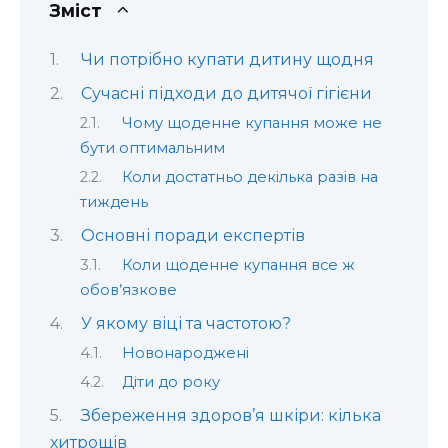
Зміст
Чи потрібно купати дитину щодня
Сучасні підходи до дитячої гігієни
Чому щоденне купання може не
бути оптимальним
Коли достатньо декілька разів на
тиждень
Основні поради експертів
Коли щоденне купання все ж
обов’язкове
У якому віці та частотою?
Новонароджені
Діти до року
Збереження здоров’я шкіри: кілька
хитрощів