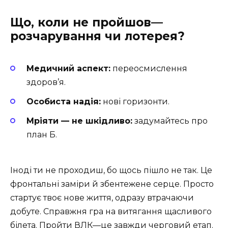
Що, коли не пройшов—
розчарування чи лотерея?
Медичний аспект:
переосмислення
здоров’я.
Особиста надія:
нові горизонти.
Мріяти — не шкідливо:
задумайтесь про
план Б.
Іноді ти не проходиш, бо щось пішло не так. Це
фронтальні заміри й збентежене серце. Просто
стартує твоє нове життя, одразу втрачаючи
добуте. Справжня гра на витягання щасливого
білета. Пройти ВЛК—це завжди черговий етап.