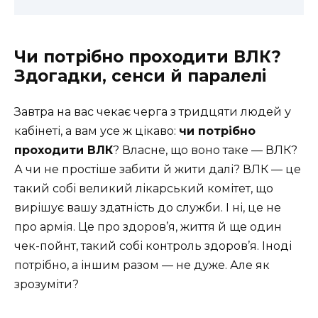
Чи потрібно проходити ВЛК?
Здогадки, сенси й паралелі
Завтра на вас чекає черга з тридцяти людей у
кабінеті, а вам усе ж цікаво:
чи потрібно
проходити ВЛК
? Власне, що воно таке — ВЛК?
А чи не простіше забити й жити далі? ВЛК — це
такий собі великий лікарський комітет, що
вирішує вашу здатність до служби. І ні, це не
про армія. Це про здоров’я, життя й ще один
чек-пойнт, такий собі контроль здоров’я. Іноді
потрібно, а іншим разом — не дуже. Але як
зрозуміти?