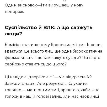
Один висновок—і ти вирушаєш у нову
подорож.
Суспільство й ВЛК: а що скажуть
люди?
Комісія в начищеному бронежилеті, хм… Інколи,
здається, це всього лиш ще одна бюрократична
формальність. І що там кажуть сусіди? Чи варто
серйозно ставитись до цього?
Ці невідомі двері комісії — чи відкриєте їх?
Завжди є надія. Але результат… Слухайте,
головне — мати оптимізм. І, зрештою, якби ж то
голоси в нашій голові залишили нас наодинці!