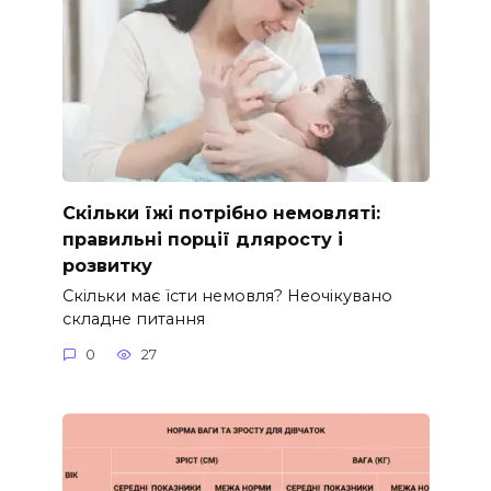
Скільки їжі потрібно немовляті:
правильні порції дляросту і
розвитку
Скільки має їсти немовля? Неочікувано
складне питання
0
27