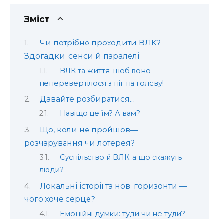
Зміст
Чи потрібно проходити ВЛК?
Здогадки, сенси й паралелі
ВЛК та життя: шоб воно
неперевертілося з ніг на голову!
Давайте розбиратися…
Навіщо це їм? А вам?
Що, коли не пройшов—
розчарування чи лотерея?
Суспільство й ВЛК: а що скажуть
люди?
Локальні історії та нові горизонти —
чого хоче серце?
Емоційні думки: туди чи не туди?