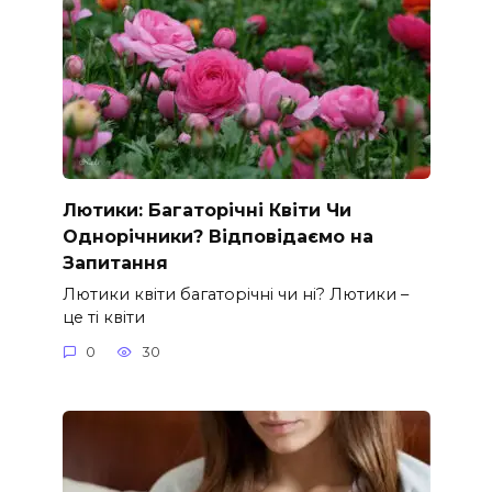
Лютики: Багаторічні Квіти Чи
Однорічники? Відповідаємо на
Запитання
Лютики квіти багаторічні чи ні? Лютики –
це ті квіти
0
30