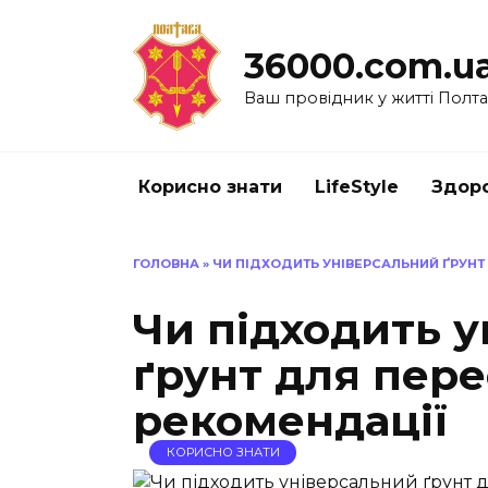
Перейти
до
36000.com.u
вмісту
Ваш провідник у житті Полт
Корисно знати
LifeStyle
Здоро
ГОЛОВНА
»
ЧИ ПІДХОДИТЬ УНІВЕРСАЛЬНИЙ ҐРУНТ
Чи підходить 
ґрунт для пере
рекомендації
КОРИСНО ЗНАТИ