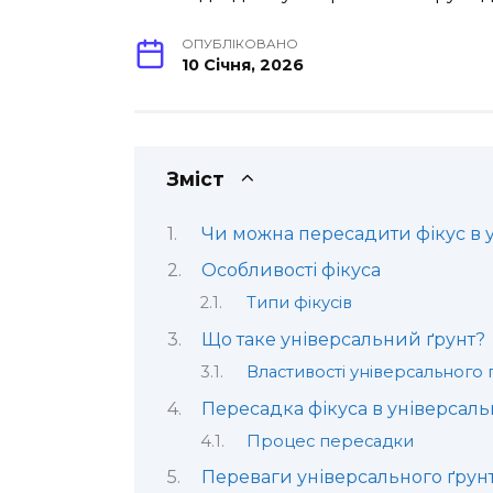
ОПУБЛІКОВАНО
10 Січня, 2026
Зміст
Чи можна пересадити фікус в 
Особливості фікуса
Типи фікусів
Що таке універсальний ґрунт?
Властивості універсального 
Пересадка фікуса в універсаль
Процес пересадки
Переваги універсального ґрунт