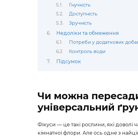
Гнучкість
Доступність
Зручність
Недоліки та обмеження
Потреби у додаткових доба
Контроль води
Підсумок
Чи можна пересади
універсальний ґру
Фікуси — це такі рослини, які доволі
кімнатної флори. Але ось одне з найці