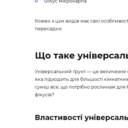
Фікус мікрокарпа
Кожен з цих видів має свої особливості
пересадки.
Що таке універсал
Універсальний ґрунт — це величезне с
яка підходить для більшості кімнатни
суміш все, що потрібно рослинам для б
фікусів?
Властивості універсал