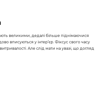
а
вають великими, дедалі більше піднімаючися
дово вписуються у інтер’єр. Фіксус свого часу
итривалості. Але слід мати на увазі, що догляд