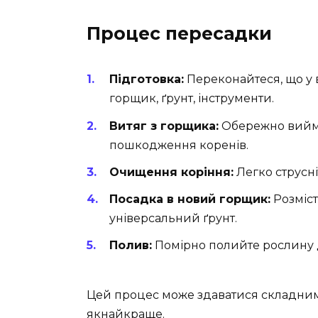
Процес пересадки
Підготовка:
Переконайтеся, що у 
горщик, ґрунт, інструменти.
Витяг з горщика:
Обережно вийміт
пошкодження коренів.
Очищення коріння:
Легко струсні
Посадка в новий горщик:
Розміст
універсальний ґрунт.
Полив:
Помірно полийте рослину д
Цей процес може здаватися складним
якнайкраще.