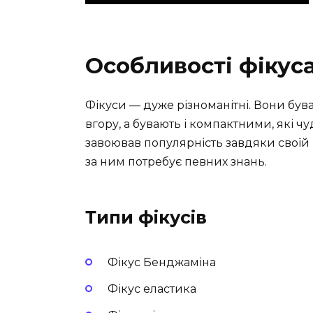
Особливості фікус
Фікуси — дуже різноманітні. Вони бу
вгору, а бувають і компактними, які чу
завоював популярність завдяки своїй в
за ним потребує певних знань.
Типи фікусів
Фікус Бенджаміна
Фікус еластика