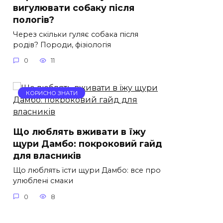
вигулювати собаку після
пологів?
Через скільки гуляє собака після
родів? Породи, фізіологія
0
11
КОРИСНО ЗНАТИ
Що люблять вживати в їжу
щури Дамбо: покроковий гайд
для власників
Що люблять їсти щури Дамбо: все про
улюблені смаки
0
8