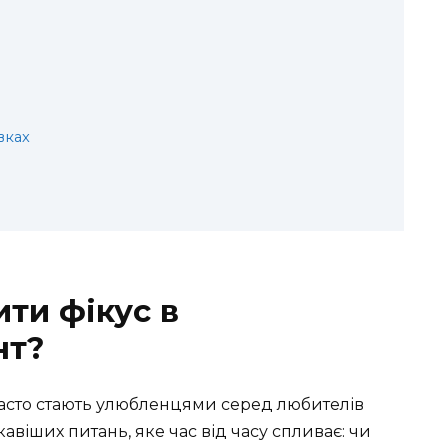
вках
ти фікус в
нт?
 часто стають улюбленцями серед любителів
кавіших питань, яке час від часу спливає: чи