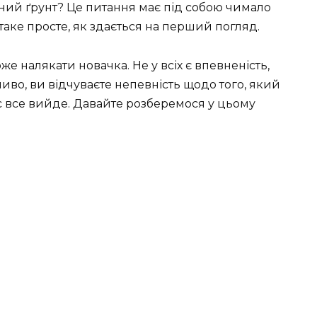
ний ґрунт? Це питання має під собою чимало
е таке просте, як здається на перший погляд.
е налякати новачка. Не у всіх є впевненість,
во, ви відчуваєте непевність щодо того, який
вас все вийде. Давайте розберемося у цьому