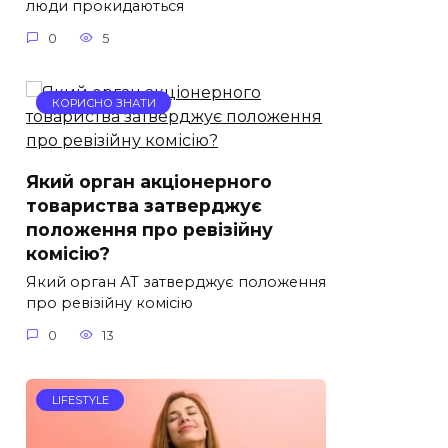
люди прокидаються
0
5
КОРИСНО ЗНАТИ
Який орган акціонерного
товариства затверджує
положення про ревізійну
комісію?
Який орган АТ затверджує положення
про ревізійну комісію
0
13
LIFESTYLE