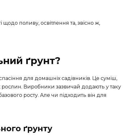
 щодо поливу, освітлення та, звісно ж,
ьний ґрунт?
пасіння для домашніх садівників. Це суміш,
х рослин. Виробники зазвичай додають у таку
азового росту. Але чи підходить він для
ьного ґрунту