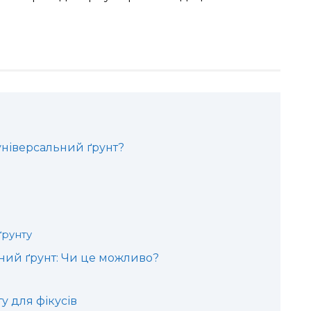
універсальний ґрунт?
ґрунту
ний ґрунт: Чи це можливо?
у для фікусів