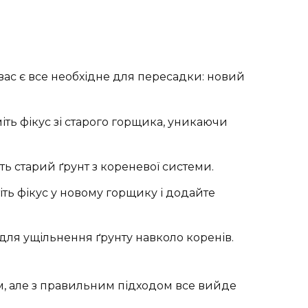
вас є все необхідне для пересадки: новий
ь фікус зі старого горщика, уникаючи
ть старий ґрунт з кореневої системи.
іть фікус у новому горщику і додайте
ля ущільнення ґрунту навколо коренів.
, але з правильним підходом все вийде