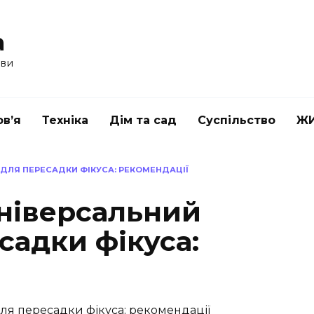
a
ави
в’я
Техніка
Дім та сад
Суспільство
Ж
 ДЛЯ ПЕРЕСАДКИ ФІКУСА: РЕКОМЕНДАЦІЇ
універсальний
садки фікуса: