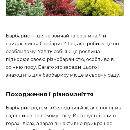
Барбарис — це не звичайна рослина. Чи
скидає листя барбарис? Так, але робить це по-
особливому. Уявіть собі як ця рослина
підкорює своєю різнобарвністю, особливо в
осінню пору. Багато хто заради цього і
знаходить для барбарису місце в своєму саду.
Походження і різноманіття
Барбарис родом із Середньої Азії, але полонив
садівників по всьому світу. Його зустрічали в
горах і лісах, а зараз він активно прикрашає