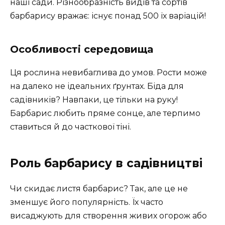
наші сади. Різнообразність видів та сортів
барбарису вражає: існує понад 500 їх варіацій!
Особливості середовища
Ця рослина невибаглива до умов. Рости може
на далеко не ідеальних ґрунтах. Біда для
садівників? Навпаки, це тільки на руку!
Барбарис любить пряме сонце, але терпимо
ставиться й до часткової тіні.
Роль барбарису в садівництві
Чи скидає листя барбарис? Так, але це не
зменшує його популярність. Їх часто
висаджують для створення живих огорож або