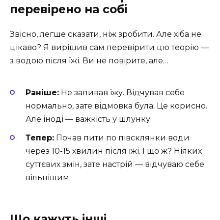
перевірено на собі
Звісно, легше сказати, ніж зробити. Але хіба не
цікаво? Я вирішив сам перевірити цю теорію —
з водою після їжі. Ви не повірите, але…
Раніше:
Не запивав їжу. Відчував себе
нормально, зате відмовка була: Це корисно.
Але іноді — важкість у шлунку.
Тепер:
Почав пити по півсклянки води
через 10-15 хвилин після їжі. І що ж? Ніяких
суттєвих змін, зате настрій — відчуваю себе
вільнішим.
Що кажуть інші