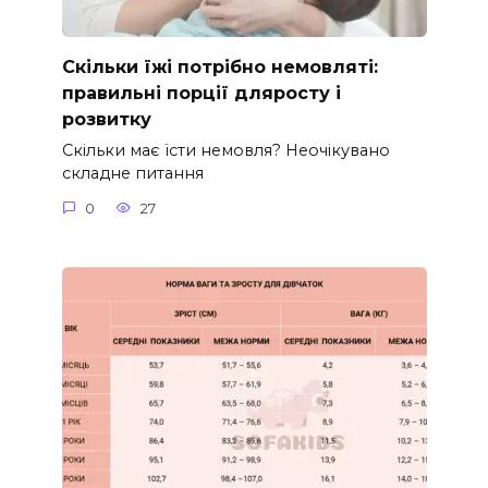
Скільки їжі потрібно немовляті:
правильні порції дляросту і
розвитку
Скільки має їсти немовля? Неочікувано
складне питання
0
27