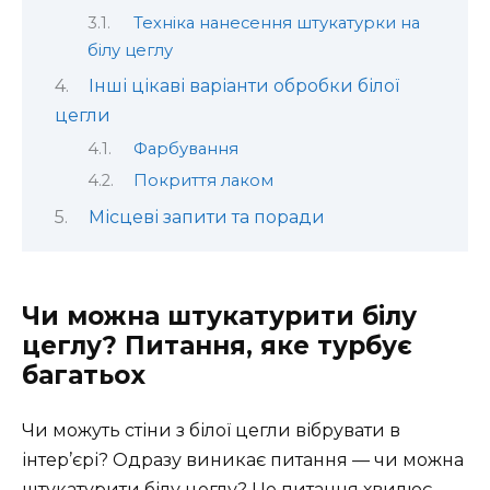
Техніка нанесення штукатурки на
білу цеглу
Інші цікаві варіанти обробки білої
цегли
Фарбування
Покриття лаком
Місцеві запити та поради
Чи можна штукатурити білу
цеглу? Питання, яке турбує
багатьох
Чи можуть стіни з білої цегли вібрувати в
інтер’єрі? Одразу виникає питання — чи можна
штукатурити білу цеглу? Це питання хвилює