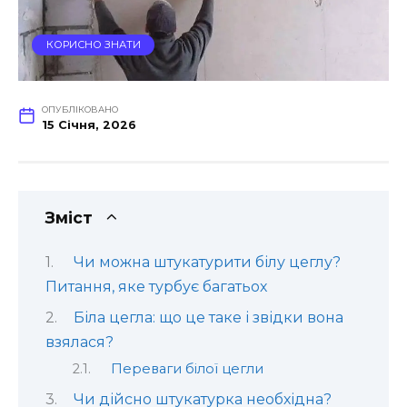
КОРИСНО ЗНАТИ
ОПУБЛІКОВАНО
15 Січня, 2026
Зміст
Чи можна штукатурити білу цеглу?
Питання, яке турбує багатьох
Біла цегла: що це таке і звідки вона
взялася?
Переваги білої цегли
Чи дійсно штукатурка необхідна?