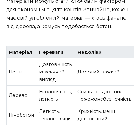
Матеріали можуть стати ключовим фактором
для економії місця та коштів. Звичайно, кожен
має свій улюблений матеріал — хтось фанатіє
від дерева, а комусь подобається бетон.
Матеріал
Переваги
Недоліки
Довговічність,
Цегла
класичний
Дорогий, важкий
вигляд
Екологічність,
Схильність до гнилі,
Дерево
легкість
пожежонебезпечність
Легкість,
Крихкість, менш
Пінобетон
теплоізоляція
довговічний