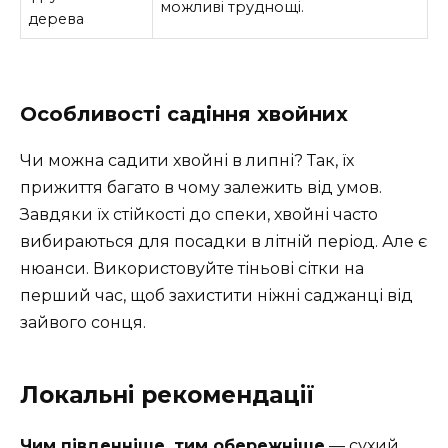
можливі труднощі.
дерева
Особливості садіння хвойних
Чи можна садити хвойні в липні? Так, їх
прижиття багато в чому залежить від умов.
Завдяки їх стійкості до спеки, хвойні часто
вибираються для посадки в літній період. Але є
нюанси. Використовуйте тіньові сітки на
перший час, щоб захистити ніжні саджанці від
зайвого сонця.
Локальні рекомендації
Чим південніше, тим обережніше
— сухий