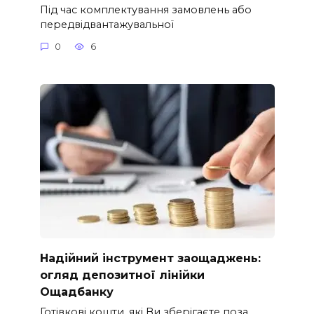
Під час комплектування замовлень або
передвідвантажувальної
0
6
Надійний інструмент заощаджень:
огляд депозитної лінійки
Ощадбанку
Готівкові кошти, які Ви зберігаєте поза