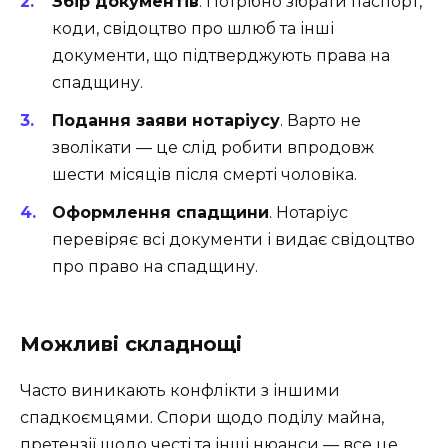
Збір документів
. Потрібно зібрати паспорт,
коди, свідоцтво про шлюб та інші
документи, що підтверджують права на
спадщину.
Подання заяви нотаріусу
. Варто не
зволікати — це слід робити впродовж
шести місяців після смерті чоловіка.
Оформлення спадщини
. Нотаріус
перевіряє всі документи і видає свідоцтво
про право на спадщину.
Можливі складнощі
Часто виникають конфлікти з іншими
спадкоємцями. Спори щодо поділу майна,
претензії щодо честі та інші нюанси — все це