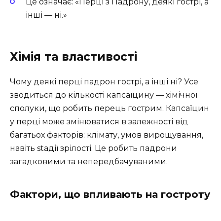
Це означає: «Перці з Падрону, деякі гострі, а
інші — ні.»
Хімія та властивості
Чому деякі перці падрон гострі, а інші ні? Усе
зводиться до кількості капсаїцину — хімічної
сполуки, що робить перець гострим. Капсаїцин
у перці може змінюватися в залежності від
багатьох факторів: клімату, умов вирощування,
навіть stадії зрілості. Це робить падрони
загадковими та непередбачуваними.
Фактори, що впливають на гостроту