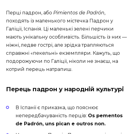
Перці падрон, або
Pimientos de Padrón
,
походять із маленького містечка Падрон у
Галіції, Іспанія. Ці маленькі зелені перчики
мають унікальну особливість. Більшість із них —
ніжні, ледве гострі, але зрідка трапляються
справжні «пекельні» екземпляри. Кажуть, що
подорожуючи по Галіції, ніколи не знаєш, на
котрий перець натрапиш.
Перець падрон у народній культурі
В Іспанії є приказка, що пояснює
непередбачуваність перців:
Os pementos
de Padrón, uns pican e outros non.